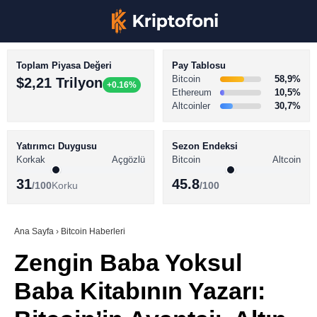
Toplam Piyasa Değeri
Pay Tablosu
Bitcoin
58,9%
$2,21 Trilyon
+0.16%
Ethereum
10,5%
Altcoinler
30,7%
KRİPTO PARA HABERLERİ
Facebook
BİTCOİN HABERLERİ
Yatırımcı Duygusu
Sezon Endeksi
Korkak
Açgözlü
Bitcoin
Altcoin
ALTCOİN HABERLERİ
31
45.8
/100
Korku
/100
AKADEMİ
Instagram
SÖZLÜK
Ana Sayfa
›
Bitcoin Haberleri
Zengin Baba Yoksul
Youtube
Baba Kitabının Yazarı:
TikTok