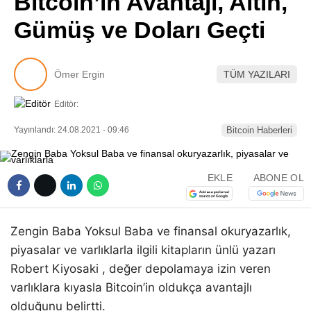
Bitcoin’in Avantajı, Altın,
Pinterest
Gümüş ve Doları Geçti
LinkedIn
Ömer Ergin
TÜM YAZILARI
Telegram
Editör:
Yayınlandı: 24.08.2021 - 09:46
Bitcoin Haberleri
EKLE
ABONE OL
Zengin Baba Yoksul Baba ve finansal okuryazarlık,
piyasalar ve varlıklarla ilgili kitapların ünlü yazarı
Robert Kiyosaki , değer depolamaya izin veren
varlıklara kıyasla Bitcoin’in oldukça avantajlı
olduğunu belirtti.