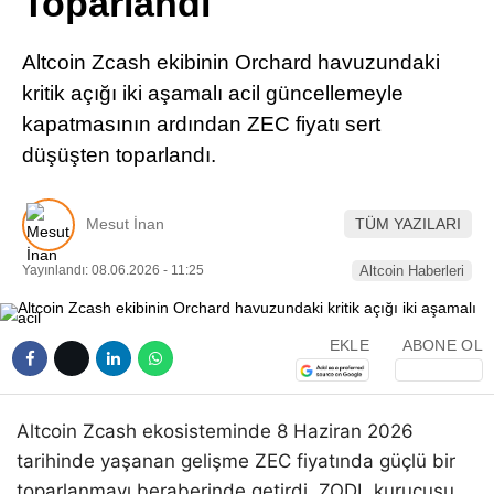
Toparlandı
Pinterest
Altcoin Zcash ekibinin Orchard havuzundaki
LinkedIn
kritik açığı iki aşamalı acil güncellemeyle
kapatmasının ardından ZEC fiyatı sert
Telegram
düşüşten toparlandı.
Mesut İnan
TÜM YAZILARI
Yayınlandı: 08.06.2026 - 11:25
Altcoin Haberleri
EKLE
ABONE OL
Altcoin Zcash ekosisteminde 8 Haziran 2026
tarihinde yaşanan gelişme ZEC fiyatında güçlü bir
toparlanmayı beraberinde getirdi. ZODL kurucusu