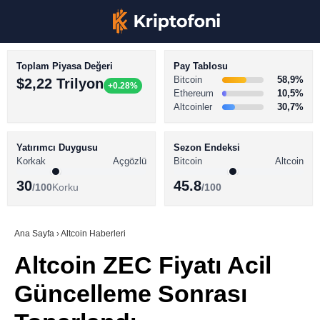
Toplam Piyasa Değeri
Pay Tablosu
Bitcoin
58,9%
$2,22 Trilyon
+0.28%
Ethereum
10,5%
Altcoinler
30,7%
KRİPTO PARA HABERLERİ
Facebook
BİTCOİN HABERLERİ
Yatırımcı Duygusu
Sezon Endeksi
Korkak
Açgözlü
Bitcoin
Altcoin
ALTCOİN HABERLERİ
30
45.8
/100
Korku
/100
AKADEMİ
Instagram
SÖZLÜK
Ana Sayfa
›
Altcoin Haberleri
Altcoin ZEC Fiyatı Acil
Youtube
Güncelleme Sonrası
TikTok