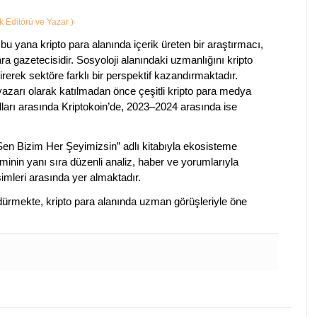
ik Editörü ve Yazar
)
bu yana kripto para alanında içerik üreten bir araştırmacı,
a gazetecisidir. Sosyoloji alanındaki uzmanlığını kripto
irerek sektöre farklı bir perspektif kazandırmaktadır.
 yazarı olarak katılmadan önce çeşitli kripto para medya
lları arasında Kriptokoin’de, 2023–2024 arasında ise
 Sen Bizim Her Şeyimizsin” adlı kitabıyla ekosisteme
iminin yanı sıra düzenli analiz, haber ve yorumlarıyla
isimleri arasında yer almaktadır.
sürdürmekte, kripto para alanında uzman görüşleriyle öne