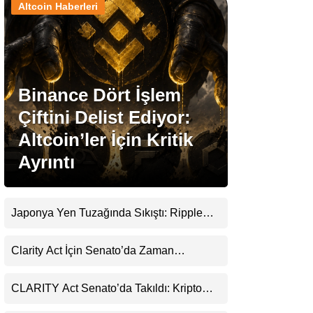
Altcoin Haberleri
Stablecoin Haberleri
Binance Dört İşlem
Facebook
Çiftini Delist Ediyor:
Altcoin’ler İçin Kritik
Ayrıntı
Instagram
Youtube
Japonya Yen Tuzağında Sıkıştı: Ripple
(XRP) Üçüncü Yol Olabilir mi?
TikTok
Clarity Act İçin Senato’da Zaman
Daralıyor
Pinterest
CLARITY Act Senato’da Takıldı: Kripto
Para Piyasası 2027’yi Fiyatlıyor