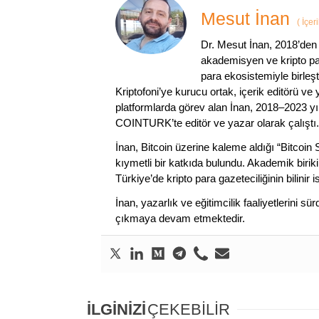
Mesut İnan
(
İçer
Dr. Mesut İnan, 2018’den 
akademisyen ve kripto par
para ekosistemiyle birleşt
Kriptofoni’ye kurucu ortak, içerik editörü ve
platformlarda görev alan İnan, 2018–2023 yı
COINTURK’te editör ve yazar olarak çalıştı.
İnan, Bitcoin üzerine kaleme aldığı “Bitcoin
kıymetli bir katkıda bulundu. Akademik birik
Türkiye’de kripto para gazeteciliğinin bilinir 
İnan, yazarlık ve eğitimcilik faaliyetlerini 
çıkmaya devam etmektedir.
İLGİNİZİ
ÇEKEBİLİR