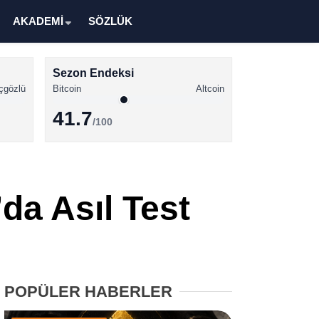
AKADEMİ
SÖZLÜK
Sezon Endeksi
çgözlü
Bitcoin
Altcoin
41.7
/100
Kripto Para Haberleri
Bitcoin Haberleri
da Asıl Test
Altcoin Haberleri
Ethereum Haberleri
Solana Haberleri
POPÜLER HABERLER
XRP Haberleri
Memecoin Haberleri