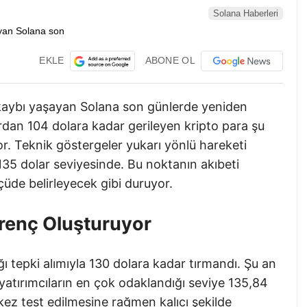
Solana Haberleri
EKLE
ABONE OL
r kaybı yaşayan Solana son günlerde yeniden
ardan 104 dolara kadar gerileyen kripto para şu
r. Teknik göstergeler yukarı yönlü hareketi
 135 dolar seviyesinde. Bu noktanın akıbeti
çüde belirleyecek gibi duruyor.
irenç Oluşturuyor
ı tepki alımıyla 130 dolara kadar tırmandı. Şu an
yatırımcıların en çok odaklandığı seviye 135,84
kez test edilmesine rağmen kalıcı şekilde