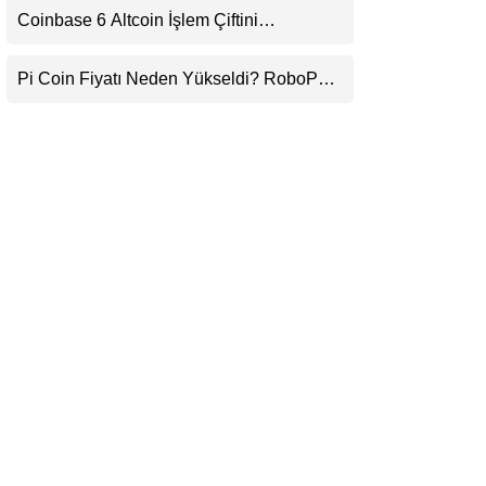
Coinbase 6 Altcoin İşlem Çiftini
LinkedIn
Durduracak
Pi Coin Fiyatı Neden Yükseldi? RoboPay
Telegram
Ortaklığı ve Güncelleme İyimserliği
Destekledi