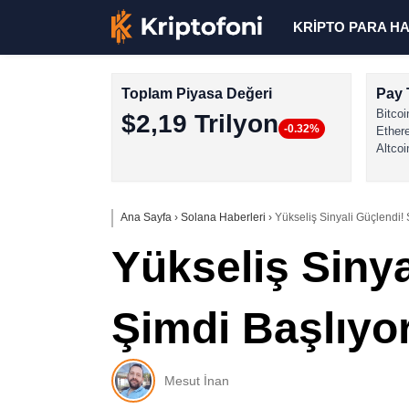
KRİPTO PARA H
Toplam Piyasa Değeri
Pay 
Bitcoi
$2,19 Trilyon
-0.32%
Ether
Altcoi
Ana Sayfa
›
Solana Haberleri
›
Yükseliş Sinyali Güçlendi! 
Yükseliş Sinya
Şimdi Başlıyo
Mesut İnan