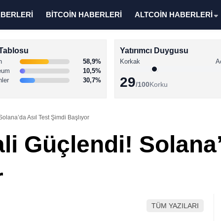
ABERLERİ
BİTCOİN HABERLERİ
ALTCOİN HABERLERİ
Tablosu
Yatırımcı Duygusu
n
58,9%
Korkak
A
eum
10,5%
29
nler
30,7%
/100
Korku
Solana’da Asıl Test Şimdi Başlıyor
li Güçlendi! Solana’
r
TÜM YAZILARI