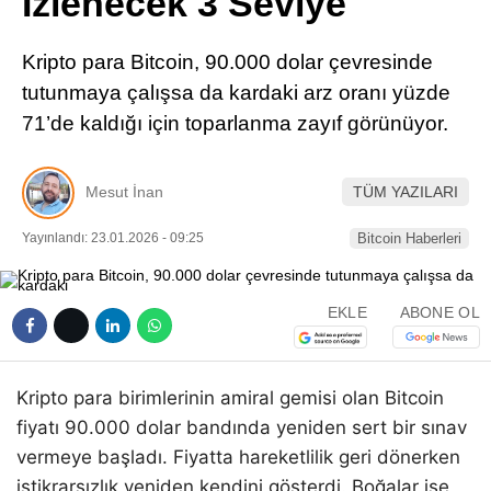
İzlenecek 3 Seviye
Pinterest
Kripto para Bitcoin, 90.000 dolar çevresinde
LinkedIn
tutunmaya çalışsa da kardaki arz oranı yüzde
71’de kaldığı için toparlanma zayıf görünüyor.
Telegram
Mesut İnan
TÜM YAZILARI
Yayınlandı: 23.01.2026 - 09:25
Bitcoin Haberleri
EKLE
ABONE OL
Kripto para birimlerinin amiral gemisi olan Bitcoin
fiyatı 90.000 dolar bandında yeniden sert bir sınav
vermeye başladı. Fiyatta hareketlilik geri dönerken
istikrarsızlık yeniden kendini gösterdi. Boğalar ise