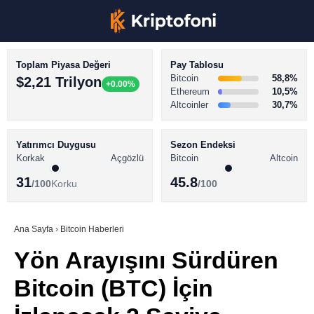
Toplam Piyasa Değeri
Pay Tablosu
Bitcoin
58,8%
$2,21 Trilyon
+0.00%
Ethereum
10,5%
Altcoinler
30,7%
KRİPTO PARA HABERLERİ
Facebook
BİTCOİN HABERLERİ
Yatırımcı Duygusu
Sezon Endeksi
Korkak
Açgözlü
Bitcoin
Altcoin
ALTCOİN HABERLERİ
31
45.8
/100
Korku
/100
AKADEMİ
Instagram
SÖZLÜK
Ana Sayfa
›
Bitcoin Haberleri
Yön Arayışını Sürdüren
Youtube
Bitcoin (BTC) İçin
TikTok