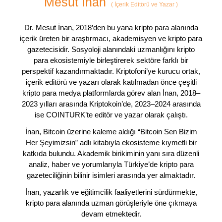
Mesut İnan
(
İçerik Editörü ve Yazar
)
Dr. Mesut İnan, 2018’den bu yana kripto para alanında
içerik üreten bir araştırmacı, akademisyen ve kripto para
gazetecisidir. Sosyoloji alanındaki uzmanlığını kripto
para ekosistemiyle birleştirerek sektöre farklı bir
perspektif kazandırmaktadır. Kriptofoni’ye kurucu ortak,
içerik editörü ve yazarı olarak katılmadan önce çeşitli
kripto para medya platformlarda görev alan İnan, 2018–
2023 yılları arasında Kriptokoin’de, 2023–2024 arasında
ise COINTURK’te editör ve yazar olarak çalıştı.
İnan, Bitcoin üzerine kaleme aldığı “Bitcoin Sen Bizim
Her Şeyimizsin” adlı kitabıyla ekosisteme kıymetli bir
katkıda bulundu. Akademik birikiminin yanı sıra düzenli
analiz, haber ve yorumlarıyla Türkiye’de kripto para
gazeteciliğinin bilinir isimleri arasında yer almaktadır.
İnan, yazarlık ve eğitimcilik faaliyetlerini sürdürmekte,
kripto para alanında uzman görüşleriyle öne çıkmaya
devam etmektedir.