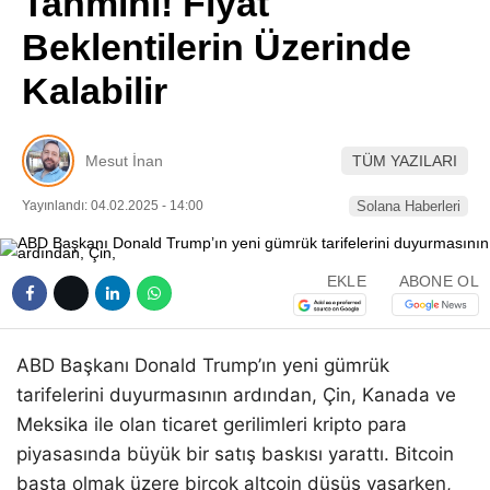
Tahmini! Fiyat
Pinterest
Beklentilerin Üzerinde
Kalabilir
LinkedIn
Telegram
Mesut İnan
TÜM YAZILARI
Yayınlandı: 04.02.2025 - 14:00
Solana Haberleri
EKLE
ABONE OL
ABD Başkanı Donald Trump’ın yeni gümrük
tarifelerini duyurmasının ardından, Çin, Kanada ve
Meksika ile olan ticaret gerilimleri kripto para
piyasasında büyük bir satış baskısı yarattı. Bitcoin
başta olmak üzere birçok altcoin düşüş yaşarken,