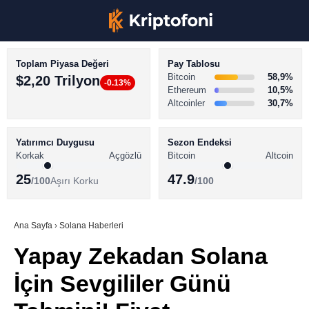
Toplam Piyasa Değeri
Pay Tablosu
Bitcoin
58,9%
$2,20 Trilyon
-0.13%
Ethereum
10,5%
Altcoinler
30,7%
KRİPTO PARA HABERLERİ
Facebook
BİTCOİN HABERLERİ
Yatırımcı Duygusu
Sezon Endeksi
Korkak
Açgözlü
Bitcoin
Altcoin
ALTCOİN HABERLERİ
25
47.9
/100
Aşırı Korku
/100
AKADEMİ
Instagram
SÖZLÜK
Ana Sayfa
›
Solana Haberleri
Yapay Zekadan Solana
Youtube
İçin Sevgililer Günü
TikTok