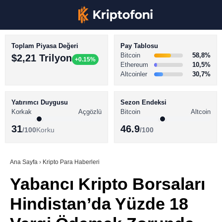
Toplam Piyasa Değeri
Pay Tablosu
Bitcoin
58,8%
$2,21 Trilyon
+0.15%
Ethereum
10,5%
Altcoinler
30,7%
KRİPTO PARA HABERLERİ
Facebook
BİTCOİN HABERLERİ
Yatırımcı Duygusu
Sezon Endeksi
Korkak
Açgözlü
Bitcoin
Altcoin
ALTCOİN HABERLERİ
31
46.9
/100
Korku
/100
AKADEMİ
Instagram
SÖZLÜK
Ana Sayfa
›
Kripto Para Haberleri
Yabancı Kripto Borsaları
Youtube
Hindistan’da Yüzde 18
TikTok