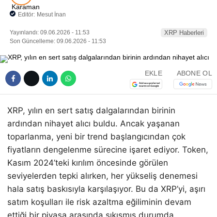
Pinterest
Editör:
Mesut İnan
Yayınlandı: 09.06.2026 - 11:53
XRP Haberleri
LinkedIn
Son Güncelleme: 09.06.2026 - 11:53
Telegram
EKLE
ABONE OL
XRP, yılın en sert satış dalgalarından birinin
ardından nihayet alıcı buldu. Ancak yaşanan
toparlanma, yeni bir trend başlangıcından çok
fiyatların dengelenme sürecine işaret ediyor. Token,
Kasım 2024’teki kırılım öncesinde görülen
seviyelerden tepki alırken, her yükseliş denemesi
hala satış baskısıyla karşılaşıyor. Bu da XRP’yi, aşırı
satım koşulları ile risk azaltma eğiliminin devam
ettiği bir piyasa arasında sıkışmış durumda