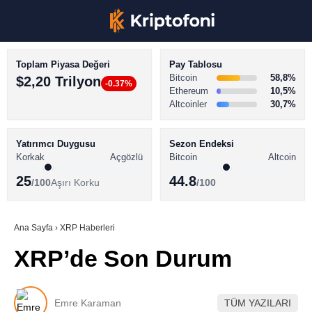
Toplam Piyasa Değeri
Pay Tablosu
Bitcoin
58,8%
$2,20 Trilyon
-0.37%
Ethereum
10,5%
Altcoinler
30,7%
KRİPTO PARA HABERLERİ
Facebook
BİTCOİN HABERLERİ
Yatırımcı Duygusu
Sezon Endeksi
Korkak
Açgözlü
Bitcoin
Altcoin
ALTCOİN HABERLERİ
25
44.8
/100
Aşırı Korku
/100
AKADEMİ
Instagram
SÖZLÜK
Ana Sayfa
›
XRP Haberleri
XRP’de Son Durum
Youtube
TikTok
Emre Karaman
TÜM YAZILARI