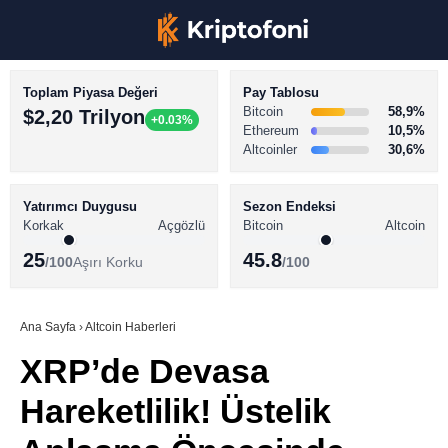
Toplam Piyasa Değeri
Pay Tablosu
Bitcoin
58,9%
$2,20 Trilyon
+0.03%
Ethereum
10,5%
Altcoinler
30,6%
KRİPTO PARA HABERLERİ
Facebook
BİTCOİN HABERLERİ
Yatırımcı Duygusu
Sezon Endeksi
Korkak
Açgözlü
Bitcoin
Altcoin
ALTCOİN HABERLERİ
25
45.8
/100
Aşırı Korku
/100
AKADEMİ
Instagram
SÖZLÜK
Ana Sayfa
›
Altcoin Haberleri
XRP’de Devasa
Youtube
Hareketlilik! Üstelik
TikTok