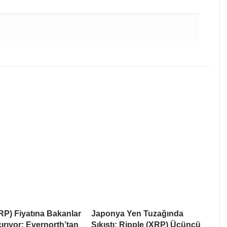
RP) Fiyatına Bakanlar
Japonya Yen Tuzağında
rıyor: Evernorth’tan
Sıkıştı: Ripple (XRP) Üçüncü