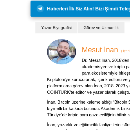
Haberleri İlk Siz Alın! Bizi Şimdi Te
Yazar Biyografisi
Görev ve Uzmanlık
Mesut İnan
(
İçer
Dr. Mesut İnan, 2018’den 
akademisyen ve kripto par
para ekosistemiyle birleşt
Kriptofoni’ye kurucu ortak, içerik editörü ve
platformlarda görev alan İnan, 2018–2023 yı
COINTURK’te editör ve yazar olarak çalıştı.
İnan, Bitcoin üzerine kaleme aldığı “Bitcoin
kıymetli bir katkıda bulundu. Akademik birik
Türkiye’de kripto para gazeteciliğinin bilinir 
İnan, yazarlık ve eğitimcilik faaliyetlerini 