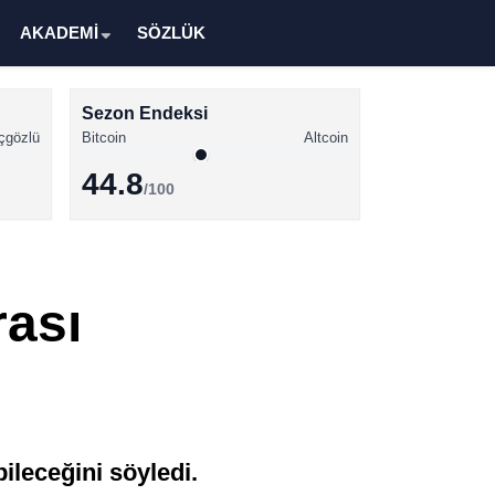
AKADEMİ
SÖZLÜK
Sezon Endeksi
çgözlü
Bitcoin
Altcoin
44.8
/100
Kripto Para Haberleri
Bitcoin Haberleri
rası
Altcoin Haberleri
Ethereum Haberleri
Solana Haberleri
XRP Haberleri
ileceğini söyledi.
Memecoin Haberleri