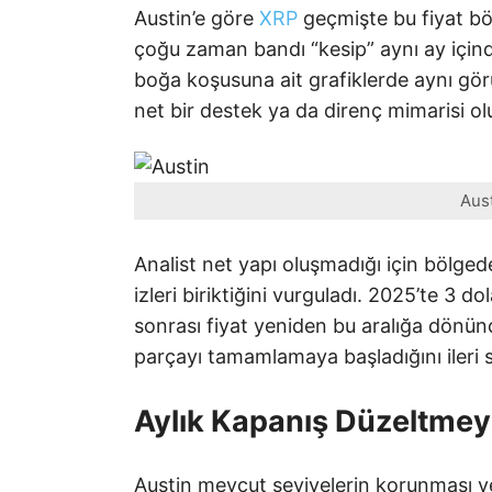
Austin’e göre
XRP
geçmişte bu fiyat bö
çoğu zaman bandı “kesip” aynı ay içinde
boğa koşusuna ait grafiklerde aynı görü
net bir destek ya da direnç mimarisi o
Aust
Analist net yapı oluşmadığı için bölge
izleri biriktiğini vurguladı. 2025’te 3 d
sonrası fiyat yeniden bu aralığa dönü
parçayı tamamlamaya başladığını ileri 
Aylık Kapanış Düzeltmeyi
Austin mevcut seviyelerin korunması ve