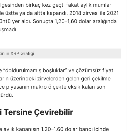
lgesinden birkaç kez geçti fakat aylık mumlar
 üstte ya da altta kapandı. 2018 zirvesi ile 2021
ntü yer aldı. Sonuçta 1,20–1,60 dolar aralığında
luşmadı.
in’in XRP Grafiği
de “doldurulmamış boşluklar” ve çözümsüz fiyat
oların üzerindeki zirvelerden gelen geri çekilme
nce piyasanın makro ölçekte eksik kalan son
sürdü.
 Tersine Çevirebilir
 aylık kapanışın 1,20–1,60 dolar bandı içinde