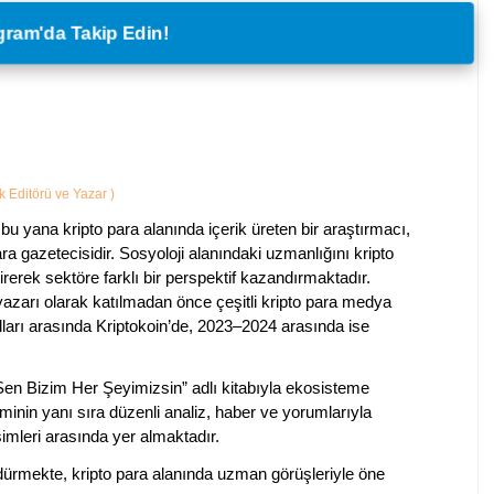
legram'da Takip Edin!
ik Editörü ve Yazar
)
bu yana kripto para alanında içerik üreten bir araştırmacı,
a gazetecisidir. Sosyoloji alanındaki uzmanlığını kripto
irerek sektöre farklı bir perspektif kazandırmaktadır.
 yazarı olarak katılmadan önce çeşitli kripto para medya
lları arasında Kriptokoin’de, 2023–2024 arasında ise
 Sen Bizim Her Şeyimizsin” adlı kitabıyla ekosisteme
iminin yanı sıra düzenli analiz, haber ve yorumlarıyla
isimleri arasında yer almaktadır.
sürdürmekte, kripto para alanında uzman görüşleriyle öne