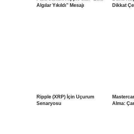
Algılar Yıkıldı” Mesajı
Dikkat Çe
Ripple (XRP) İçin Uçurum
Mastercar
Senaryosu
Alma: Çar