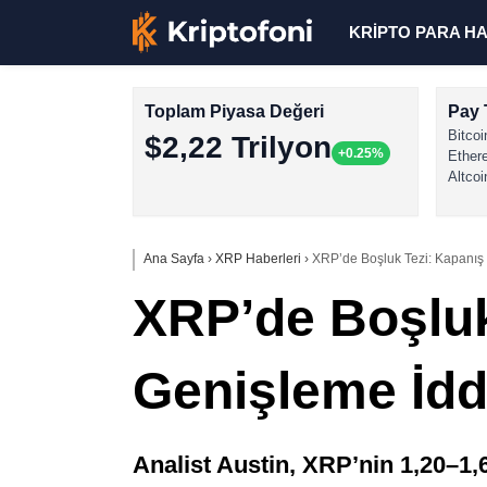
KRİPTO PARA H
Toplam Piyasa Değeri
Pay 
Bitcoi
$2,22 Trilyon
+0.25%
Ether
Altcoi
Ana Sayfa
›
XRP Haberleri
›
XRP’de Boşluk Tezi: Kapanış 
XRP’de Boşluk
Genişleme İdd
Analist Austin, XRP’nin 1,20–1,6