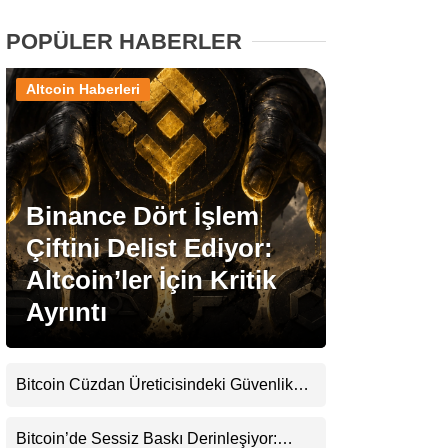
POPÜLER HABERLER
Stablecoin Haberleri
Altcoin Haberleri
Facebook
Binance Dört İşlem
Çiftini Delist Ediyor:
Instagram
Altcoin’ler İçin Kritik
Youtube
Ayrıntı
TikTok
Bitcoin Cüzdan Üreticisindeki Güvenlik
Krizi Büyüyor: Kayıpların Boyutu
Pinterest
Belirsizliğini Koruyor
Bitcoin’de Sessiz Baskı Derinleşiyor: