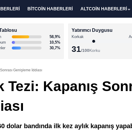
ABERLERİ
BİTCOİN HABERLERİ
ALTCOİN HABERLERİ
Tablosu
Yatırımcı Duygusu
n
58,9%
Korkak
A
eum
10,5%
31
nler
30,7%
/100
Korku
Sonrası Genişleme İddiası
 Tezi: Kapanış Son
iası
0 dolar bandında ilk kez aylık kapanış yapab