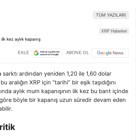
TÜM YAZILARI
XRP Haberleri
EKLE
ABONE OL
a sarktı ardından yeniden 1,20 ile 1,60 dolar
u aralığın XRP için “tarihi” bir eşik taşıdığını
nda aylık mum kapanışının ilk kez bu bant içinde
a göre böyle bir kapanış uzun süredir devam eden
ilir.
itik