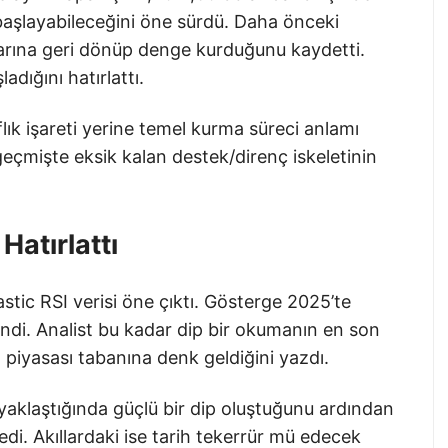
 başlayabileceğini öne sürdü. Daha önceki
klarına geri dönüp denge kurduğunu kaydetti.
ığını hatırlattı.
flık işareti yerine temel kurma süreci anlamı
geçmişte eksik kalan destek/direnç iskeletinin
Hatırlattı
astic RSI verisi öne çıktı. Gösterge 2025’te
indi. Analist bu kadar dip bir okumanın en son
piyasası tabanına denk geldiğini yazdı.
yaklaştığında güçlü bir dip oluştuğunu ardından
kledi. Akıllardaki ise tarih tekerrür mü edecek