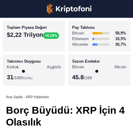
Toplam Piyasa Değeri
Pay Tablosu
Bitcoin
58,9%
$2,22 Trilyon
+0.19%
Ethereum
10,5%
Altcoinler
30,7%
KRİPTO PARA HABERLERİ
Facebook
BİTCOİN HABERLERİ
Yatırımcı Duygusu
Sezon Endeksi
Korkak
Açgözlü
Bitcoin
Altcoin
ALTCOİN HABERLERİ
31
45.8
/100
Korku
/100
AKADEMİ
Instagram
SÖZLÜK
Ana Sayfa
›
XRP Haberleri
Borç Büyüdü: XRP İçin 4
Youtube
Olasılık
TikTok