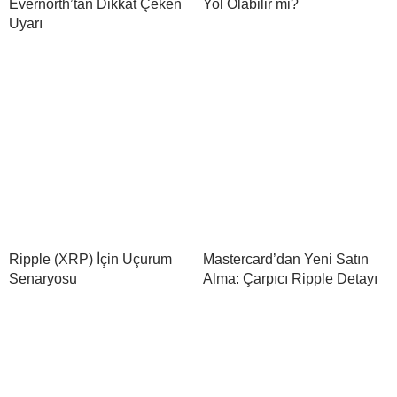
Evernorth’tan Dikkat Çeken
Yol Olabilir mi?
Uyarı
Ripple (XRP) İçin Uçurum
Mastercard’dan Yeni Satın
Senaryosu
Alma: Çarpıcı Ripple Detayı