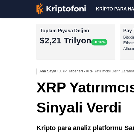
KRİPTO PARA H
Toplam Piyasa Değeri
Pay 
Bitcoi
$2,21 Trilyon
+0.16%
Ether
Altcoi
Ana Sayfa
›
XRP Haberleri
›
XRP Yatırımcısı Derin Zararda
XRP Yatırımcı
Sinyali Verdi
Kripto para analiz platformu San