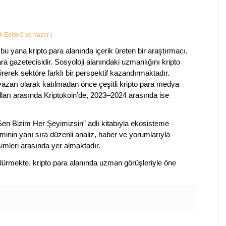
ik Editörü ve Yazar
)
bu yana kripto para alanında içerik üreten bir araştırmacı,
a gazetecisidir. Sosyoloji alanındaki uzmanlığını kripto
irerek sektöre farklı bir perspektif kazandırmaktadır.
 yazarı olarak katılmadan önce çeşitli kripto para medya
lları arasında Kriptokoin’de, 2023–2024 arasında ise
 Sen Bizim Her Şeyimizsin” adlı kitabıyla ekosisteme
iminin yanı sıra düzenli analiz, haber ve yorumlarıyla
isimleri arasında yer almaktadır.
sürdürmekte, kripto para alanında uzman görüşleriyle öne