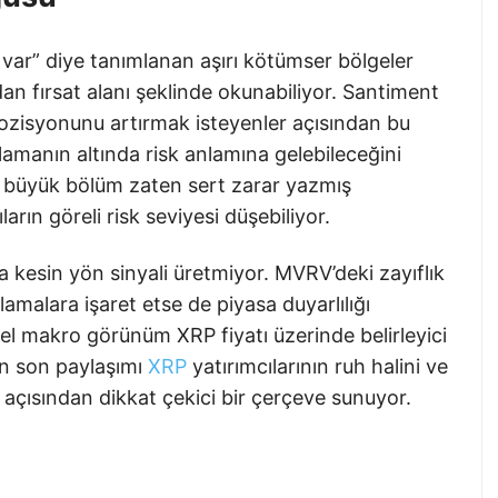
var” diye tanımlanan aşırı kötümser bölgeler
ndan fırsat alanı şeklinde okunabiliyor. Santiment
isyonunu artırmak isteyenler açısından bu
alamanın altında risk anlamına gelebileceğini
i büyük bölüm zaten sert zarar yazmış
rın göreli risk seviyesi düşebiliyor.
na kesin yön sinyali üretmiyor. MVRV’deki zayıflık
amalara işaret etse de piyasa duyarlılığı
nel makro görünüm XRP fiyatı üzerinde belirleyici
in son paylaşımı
XRP
yatırımcılarının ruh halini ve
açısından dikkat çekici bir çerçeve sunuyor.