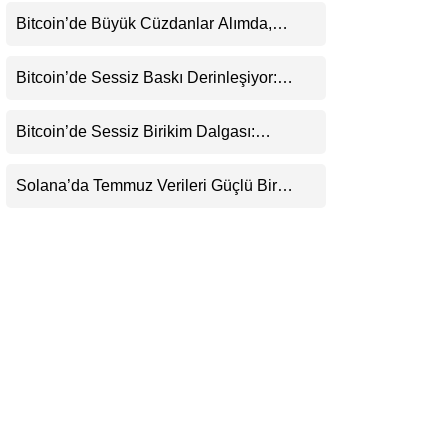
Belirsizliğini Koruyor
LinkedIn
Bitcoin’de Büyük Cüzdanlar Alımda,
Küçük Yatırımcı Satışta: Piyasa 70 Bin
Dolar Senaryosuna mı Hazırlanıyor?
Telegram
Bitcoin’de Sessiz Baskı Derinleşiyor:
Yatırımcılar Zararda Satıyor, Ancak Panik
Henüz Yok
Bitcoin’de Sessiz Birikim Dalgası:
Balinalar 1,2 Milyar Dolarlık BTC
Toplarken ETF’lere 750 Milyon Dolar Aktı
Solana’da Temmuz Verileri Güçlü Bir
Toparlanmaya İşaret Ediyor: Büyümeyi Bu
Kez Sadece Memecoin’ler Taşımıyor