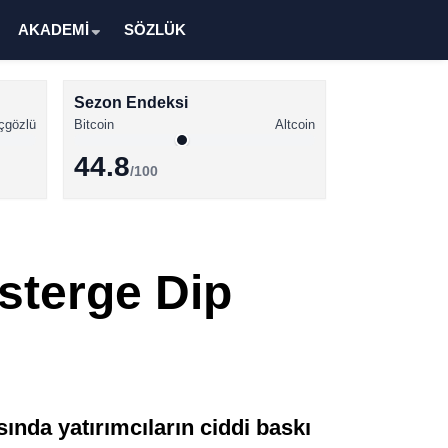
AKADEMİ
SÖZLÜK
Sezon Endeksi
çgözlü
Bitcoin
Altcoin
44.8
/100
Kripto Para Haberleri
Bitcoin Haberleri
sterge Dip
Altcoin Haberleri
Ethereum Haberleri
Solana Haberleri
XRP Haberleri
ında yatırımcıların ciddi baskı
Memecoin Haberleri