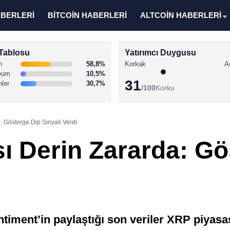
ABERLERİ
BİTCOİN HABERLERİ
ALTCOİN HABERLERİ
Tablosu
Yatırımcı Duygusu
n
58,8%
Korkak
A
eum
10,5%
31
nler
30,7%
/100
Korku
: Gösterge Dip Sinyali Verdi
sı Derin Zararda: Gö
timent’in paylaştığı son veriler XRP piyasas