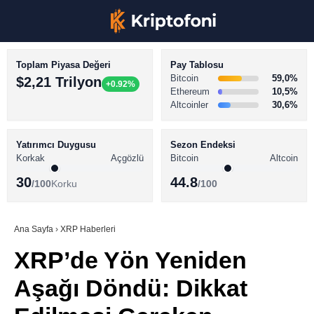
Toplam Piyasa Değeri
Pay Tablosu
Bitcoin
59,0%
$2,21 Trilyon
+0.92%
Ethereum
10,5%
Altcoinler
30,6%
KRİPTO PARA HABERLERİ
Facebook
BİTCOİN HABERLERİ
Yatırımcı Duygusu
Sezon Endeksi
Korkak
Açgözlü
Bitcoin
Altcoin
ALTCOİN HABERLERİ
30
44.8
/100
Korku
/100
AKADEMİ
Instagram
SÖZLÜK
Ana Sayfa
›
XRP Haberleri
XRP’de Yön Yeniden
Youtube
Aşağı Döndü: Dikkat
TikTok