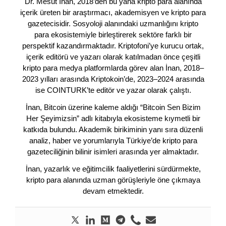
Dr. Mesut İnan, 2018’den bu yana kripto para alanında
içerik üreten bir araştırmacı, akademisyen ve kripto para
gazetecisidir. Sosyoloji alanındaki uzmanlığını kripto
para ekosistemiyle birleştirerek sektöre farklı bir
perspektif kazandırmaktadır. Kriptofoni’ye kurucu ortak,
içerik editörü ve yazarı olarak katılmadan önce çeşitli
kripto para medya platformlarda görev alan İnan, 2018–
2023 yılları arasında Kriptokoin’de, 2023–2024 arasında
ise COINTURK’te editör ve yazar olarak çalıştı.
İnan, Bitcoin üzerine kaleme aldığı “Bitcoin Sen Bizim
Her Şeyimizsin” adlı kitabıyla ekosisteme kıymetli bir
katkıda bulundu. Akademik birikiminin yanı sıra düzenli
analiz, haber ve yorumlarıyla Türkiye’de kripto para
gazeteciliğinin bilinir isimleri arasında yer almaktadır.
İnan, yazarlık ve eğitimcilik faaliyetlerini sürdürmekte,
kripto para alanında uzman görüşleriyle öne çıkmaya
devam etmektedir.