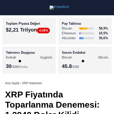
Toplam Piyasa Değeri
Pay Tablosu
Bitcoin
58,9%
$2,21 Trilyon
-0.08%
Ethereum
10,5%
Altcoinler
30,6%
KRİPTO PARA HABERLERİ
Facebook
BİTCOİN HABERLERİ
Yatırımcı Duygusu
Sezon Endeksi
Korkak
Açgözlü
Bitcoin
Altcoin
ALTCOİN HABERLERİ
30
45.8
/100
Korku
/100
AKADEMİ
Instagram
SÖZLÜK
Ana Sayfa
›
XRP Haberleri
XRP Fiyatında
Youtube
Toparlanma Denemesi:
TikTok