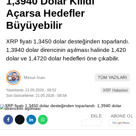
1,3940 Dolar Kilidi
Pinterest
Açarsa Hedefler
Büyüyebilir
LinkedIn
XRP fiyatı 1,3450 dolar desteğinden toparlandı.
Telegram
1,3940 dolar direncinin aşılması halinde 1,420
dolar ve 1,4720 dolar hedefleri öne çıkabilir.
Mesut İnan
TÜM YAZILARI
Yayınlandı: 21.05.2026 - 08:52
XRP Haberleri
Son Güncelleme: 21.05.2026 - 08:58
EKLE
ABONE OL