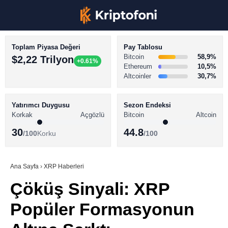
Toplam Piyasa Değeri
Pay Tablosu
Bitcoin
58,9%
$2,22 Trilyon
+0.61%
Ethereum
10,5%
Altcoinler
30,7%
KRİPTO PARA HABERLERİ
Facebook
BİTCOİN HABERLERİ
Yatırımcı Duygusu
Sezon Endeksi
Korkak
Açgözlü
Bitcoin
Altcoin
ALTCOİN HABERLERİ
30
44.8
/100
Korku
/100
AKADEMİ
Instagram
SÖZLÜK
Ana Sayfa
›
XRP Haberleri
Çöküş Sinyali: XRP
Youtube
Popüler Formasyonun
TikTok