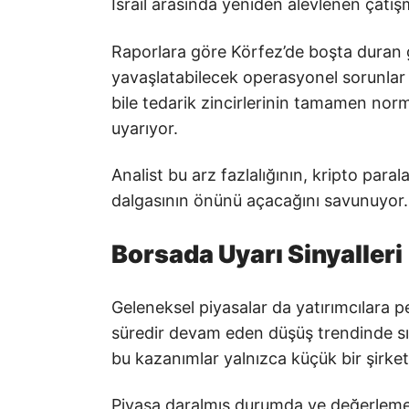
İsrail arasında yeniden alevlenen çatış
Raporlara göre Körfez’de boşta duran g
yavaşlatabilecek operasyonel sorunlar y
bile tedarik zincirlerinin tamamen no
uyarıyor.
Analist bu arz fazlalığının, kripto parala
dalgasının önünü açacağını savunuyor.
Borsada Uyarı Sinyalleri
Geleneksel piyasalar da yatırımcılara 
süredir devam eden düşüş trendinde sık
bu kazanımlar yalnızca küçük bir şirke
Piyasa daralmış durumda ve değerlemeler