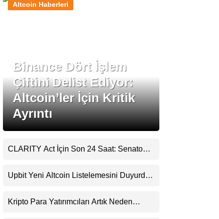
Altcoin Haberleri
Stablecoin Haberleri
Binance Dört İşlem
Facebook
Çiftini Delist Ediyor:
Altcoin’ler İçin Kritik
Ayrıntı
Instagram
Youtube
CLARITY Act İçin Son 24 Saat: Senato
Matematiği Kripto Para Piyasasının
Beklentisini Bozabilir
TikTok
Upbit Yeni Altcoin Listelemesini Duyurdu:
KRW, BTC ve USDT Paritelerinde İşlem
Görecek
Pinterest
Kripto Para Yatırımcıları Artık Neden
Evlerinde Hedef Alınıyor?