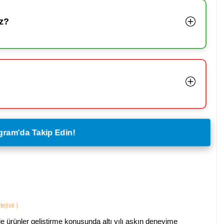
z?
legram'da Takip Edin!
ejisti
)
ürünler geliştirme konusunda altı yılı aşkın deneyime