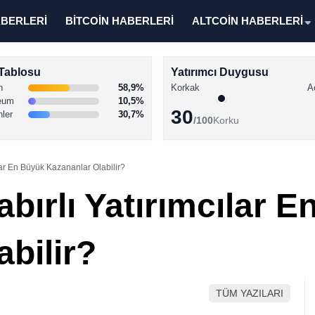
ABERLERİ
BİTCOİN HABERLERİ
ALTCOİN HABERLERİ
Tablosu
Yatırımcı Duygusu
n
58,9%
Korkak
A
eum
10,5%
30
nler
30,7%
/100
Korku
lar En Büyük Kazananlar Olabilir?
bırlı Yatırımcılar 
bilir?
TÜM YAZILARI