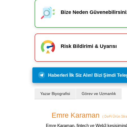
Bize Neden Güvenebilirsini
Risk Bildirimi & Uyarısı
Haberleri İlk Siz Alın! Bizi Şimdi Te
Yazar Biyografisi
Görev ve Uzmanlık
Emre Karaman
(
DeFi Ürün Strat
Emre Karaman, fintech ve Web3 kesişiminde 