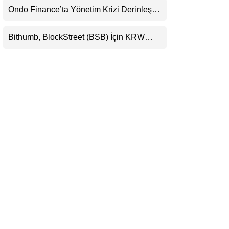
Ondo Finance’ta Yönetim Krizi Derinleşti:
LinkedIn
Milyarlarca Dolarlık Tokenizasyon Devinin
Kontrolü Mahkemeye Taşındı
Bithumb, BlockStreet (BSB) İçin KRW
Telegram
İşlem Çifti Desteği Duyurdu