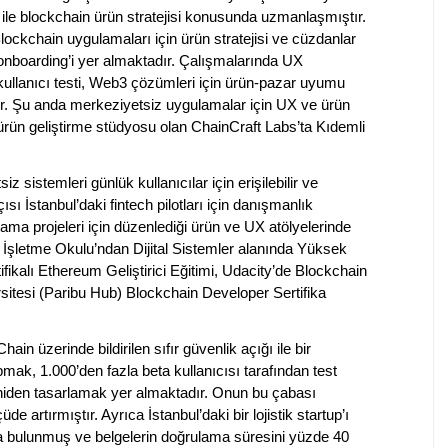
 ile blockchain ürün stratejisi konusunda uzmanlaşmıştır.
ockchain uygulamaları için ürün stratejisi ve cüzdanlar
 onboarding’i yer almaktadır. Çalışmalarında UX
 kullanıcı testi, Web3 çözümleri için ürün-pazar uyumu
dir. Şu anda merkeziyetsiz uygulamalar için UX ve ürün
ürün geliştirme stüdyosu olan ChainCraft Labs’ta Kıdemli
sistemleri günlük kullanıcılar için erişilebilir ve
sı İstanbul’daki fintech pilotları için danışmanlık
ma projeleri için düzenlediği ürün ve UX atölyelerinde
 İşletme Okulu’ndan Dijital Sistemler alanında Yüksek
fikalı Ethereum Geliştirici Eğitimi, Udacity’de Blockchain
tesi (Paribu Hub) Blockchain Developer Sertifika
in üzerinde bildirilen sıfır güvenlik açığı ile bir
mak, 1.000’den fazla beta kullanıcısı tarafından test
yeniden tasarlamak yer almaktadır. Onun bu çabası
 artırmıştır. Ayrıca İstanbul’daki bir lojistik startup’ı
da bulunmuş ve belgelerin doğrulama süresini yüzde 40