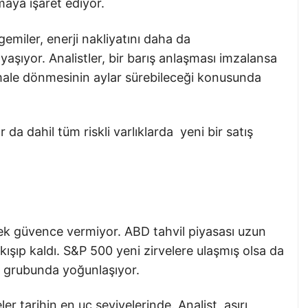
maya işaret ediyor.
emiler, enerji nakliyatını daha da
aşıyor. Analistler, bir barış anlaşması imzalansa
rmale dönmesinin aylar sürebileceği konusunda
r da dahil tüm riskli varlıklarda yeni bir satış
pek güvence vermiyor. ABD tahvil piyasası uzun
ışıp kaldı. S&P 500 yeni zirvelere ulaşmış olsa da
t grubunda yoğunlaşıyor.
 tarihin en uç seviyelerinde. Analist, aşırı