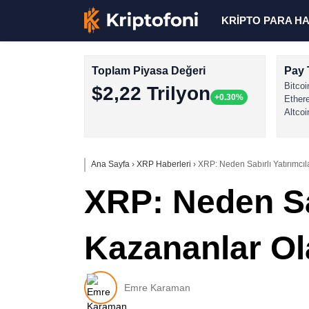
KRİPTO PARA H
Toplam Piyasa Değeri
Pay 
Bitcoi
$2,22 Trilyon
+0.30%
Ether
Altcoi
Ana Sayfa
›
XRP Haberleri
›
XRP: Neden Sabırlı Yatırımcı
XRP: Neden Sa
Kazananlar Ola
Emre Karaman