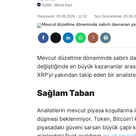
Editör:
Mesut İnan
Yayınlandı: 05.06.2026 - 11:52
Son Güncelleme: 05.06.2
Mevcut düzeltme döneminde sabırlı davr
değiştiğinde en büyük kazananlar arası
XRP’yi yakından takip eden bir analist
Sağlam Taban
Analistlerin mevcut piyasa koşullarına i
düşmesi beklenmiyor. Token, Bitcoin’i kr
piyasadaki güveni sarsan büyük çaplı kr
günlerdeki fiyat aralığının
en alt seviye