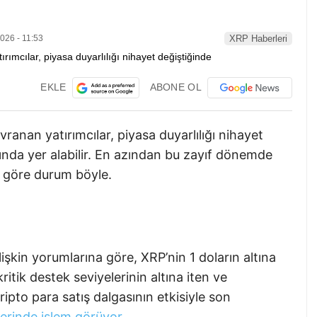
026 - 11:53
XRP Haberleri
EKLE
ABONE OL
anan yatırımcılar, piyasa duyarlılığı nihayet
nda yer alabilir. En azından bu zayıf dönemde
e göre durum böyle.
lişkin yorumlarına göre, XRP’nin 1 doların altına
itik destek seviyelerinin altına iten ve
ipto para satış dalgasının etkisiyle son
lerinde işlem görüyor
.