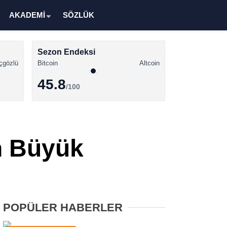
AKADEMİ
SÖZLÜK
Sezon Endeksi
çgözlü
Bitcoin
Altcoin
45.8
/100
Kripto Para Haberleri
Bitcoin Haberleri
En Büyük
Altcoin Haberleri
Ethereum Haberleri
Solana Haberleri
POPÜLER HABERLER
XRP Haberleri
Memecoin Haberleri