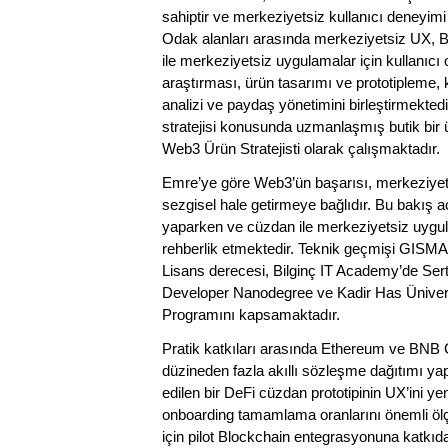
sahiptir ve merkeziyetsiz kullanıcı deneyimi
Odak alanları arasında merkeziyetsiz UX, Bl
ile merkeziyetsiz uygulamalar için kullanıcı
araştırması, ürün tasarımı ve prototipleme,
analizi ve paydaş yönetimini birleştirmekte
stratejisi konusunda uzmanlaşmış butik bir 
Web3 Ürün Stratejisti olarak çalışmaktadır.
Emre’ye göre Web3’ün başarısı, merkeziyetsiz 
sezgisel hale getirmeye bağlıdır. Bu bakış açı
yaparken ve cüzdan ile merkeziyetsiz uygula
rehberlik etmektedir. Teknik geçmişi GISMA
Lisans derecesi, Bilginç IT Academy’de Serti
Developer Nanodegree ve Kadir Has Üniversi
Programını kapsamaktadır.
Pratik katkıları arasında Ethereum ve BNB Cha
düzineden fazla akıllı sözleşme dağıtımı yap
edilen bir DeFi cüzdan prototipinin UX’ini 
onboarding tamamlama oranlarını önemli ölçüde
için pilot Blockchain entegrasyonuna katkı