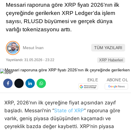
Messari raporuna göre XRP fiyatı 2026’nın ilk
Pinterest
çeyreğinde gerilerken XRP Ledger’da işlem
sayısı, RLUSD büyümesi ve gerçek dünya
LinkedIn
varlığı tokenizasyonu arttı.
Telegram
Mesut İnan
TÜM YAZILARI
Yayınlandı: 31.05.2026 - 23:22
XRP Haberleri
EKLE
ABONE OL
XRP, 2026’nın ilk çeyreğine fiyat açısından zayıf
başladı. Messari’nin “
State of XRP
” raporuna göre
varlık, geniş piyasa düşüşünden kaçamadı ve
çeyreklik bazda değer kaybetti. XRP’nin piyasa