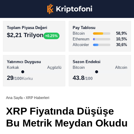
Toplam Piyasa Değeri
Pay Tablosu
Bitcoin
58,9%
$2,21 Trilyon
+0.25%
Ethereum
10,5%
Altcoinler
30,6%
KRİPTO PARA HABERLERİ
Facebook
BİTCOİN HABERLERİ
Yatırımcı Duygusu
Sezon Endeksi
Korkak
Açgözlü
Bitcoin
Altcoin
ALTCOİN HABERLERİ
29
43.8
/100
Korku
/100
AKADEMİ
Instagram
SÖZLÜK
Ana Sayfa
›
XRP Haberleri
XRP Fiyatında Düşüşe
Youtube
Bu Metrik Meydan Okudu
TikTok