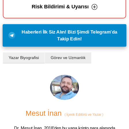
Risk Bildirimi & Uyarısı
Haberleri İlk Siz Alın! Bizi Şimdi Telegram'da
Takip Edin!
Yazar Biyografisi
Görev ve Uzmanlık
Mesut İnan
(
İçerik Editörü ve Yazar
)
Dr. Mesut İnan, 2018’den bu yana kripto para alanında