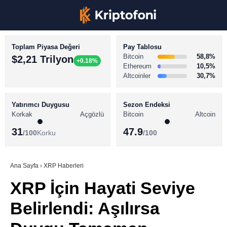
Toplam Piyasa Değeri
Pay Tablosu
Bitcoin
58,8%
$2,21 Trilyon
+0.18%
Ethereum
10,5%
Altcoinler
30,7%
KRİPTO PARA HABERLERİ
Facebook
BİTCOİN HABERLERİ
Yatırımcı Duygusu
Sezon Endeksi
Korkak
Açgözlü
Bitcoin
Altcoin
ALTCOİN HABERLERİ
31
47.9
/100
Korku
/100
AKADEMİ
Instagram
SÖZLÜK
Ana Sayfa
›
XRP Haberleri
XRP İçin Hayati Seviye
Youtube
Belirlendi: Aşılırsa
TikTok