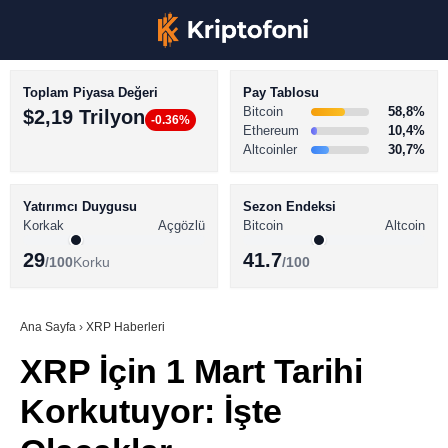
Toplam Piyasa Değeri
Pay Tablosu
Bitcoin
58,8%
$2,19 Trilyon
-0.36%
Ethereum
10,4%
Altcoinler
30,7%
KRİPTO PARA HABERLERİ
Facebook
BİTCOİN HABERLERİ
Yatırımcı Duygusu
Sezon Endeksi
Korkak
Açgözlü
Bitcoin
Altcoin
ALTCOİN HABERLERİ
29
41.7
/100
Korku
/100
AKADEMİ
Instagram
SÖZLÜK
Ana Sayfa
›
XRP Haberleri
XRP İçin 1 Mart Tarihi
Youtube
Korkutuyor: İşte
TikTok