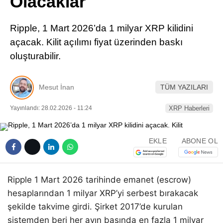
Olacaklar
Pinterest
Ripple, 1 Mart 2026’da 1 milyar XRP kilidini
LinkedIn
açacak. Kilit açılımı fiyat üzerinden baskı
oluşturabilir.
Telegram
Mesut İnan
TÜM YAZILARI
Yayınlandı: 28.02.2026 - 11:24
XRP Haberleri
EKLE
ABONE OL
Ripple 1 Mart 2026 tarihinde emanet (escrow)
hesaplarından 1 milyar XRP’yi serbest bırakacak
şekilde takvime girdi. Şirket 2017’de kurulan
sistemden beri her ayın başında en fazla 1 milyar