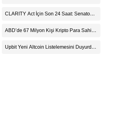
Kaçırıyor: Evernorth’tan Dikkat Çeken
LinkedIn
Uyarı
CLARITY Act İçin Son 24 Saat: Senato
Matematiği Kripto Para Piyasasının
Telegram
Beklentisini Bozabilir
ABD’de 67 Milyon Kişi Kripto Para Sahibi:
Ripple’dan “Eski Algılar Yıkıldı” Mesajı
Upbit Yeni Altcoin Listelemesini Duyurdu:
KRW, BTC ve USDT Paritelerinde İşlem
Görecek