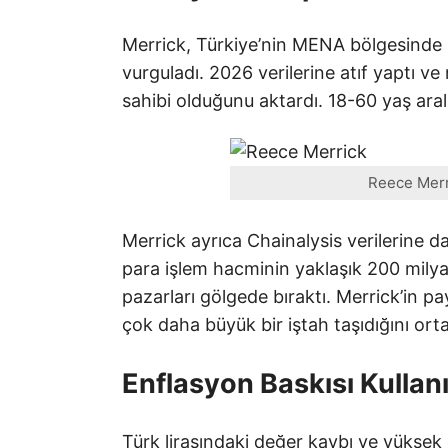
Merrick, Türkiye’nin MENA bölgesinde k
vurguladı. 2026 verilerine atıf yaptı v
sahibi olduğunu aktardı. 18-60 yaş aral
Reece Merri
Merrick ayrıca Chainalysis verilerine d
para işlem hacminin yaklaşık 200 milya
pazarları gölgede bıraktı. Merrick’in p
çok daha büyük bir iştah taşıdığını or
Enflasyon Baskısı Kullan
Türk lirasındaki değer kaybı ve yüksek 