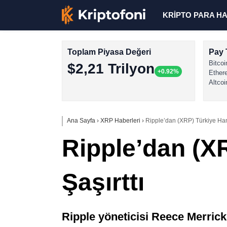
KRİPTO PARA H
Toplam Piyasa Değeri
Pay 
Bitcoi
$2,21 Trilyon
+0.92%
Ether
Altcoi
Ana Sayfa
›
XRP Haberleri
›
Ripple’dan (XRP) Türkiye Ham
Ripple’dan (X
Şaşırttı
Ripple yöneticisi Reece Merrick