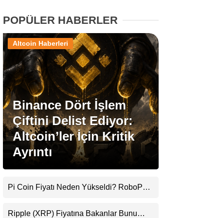
POPÜLER HABERLER
Stablecoin Haberleri
Altcoin Haberleri
Facebook
Binance Dört İşlem
Çiftini Delist Ediyor:
Instagram
Altcoin’ler İçin Kritik
Youtube
Ayrıntı
TikTok
Pi Coin Fiyatı Neden Yükseldi? RoboPay
Ortaklığı ve Güncelleme İyimserliği
Pinterest
Destekledi
Ripple (XRP) Fiyatına Bakanlar Bunu