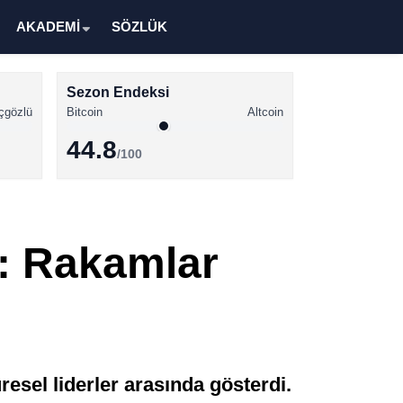
AKADEMİ
SÖZLÜK
Sezon Endeksi
çgözlü
Bitcoin
Altcoin
44.8
/100
Kripto Para Haberleri
Bitcoin Haberleri
i: Rakamlar
Altcoin Haberleri
Ethereum Haberleri
Solana Haberleri
XRP Haberleri
esel liderler arasında gösterdi.
Memecoin Haberleri