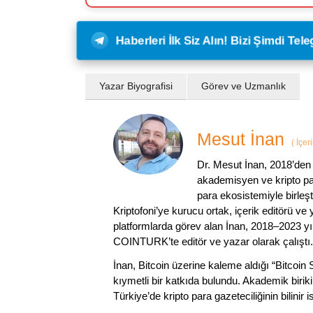
Haberleri İlk Siz Alın! Bizi Şimdi Te
Yazar Biyografisi
Görev ve Uzmanlık
Mesut İnan
(
İçer
Dr. Mesut İnan, 2018’den 
akademisyen ve kripto par
para ekosistemiyle birleşt
Kriptofoni’ye kurucu ortak, içerik editörü ve
platformlarda görev alan İnan, 2018–2023 yı
COINTURK’te editör ve yazar olarak çalıştı.
İnan, Bitcoin üzerine kaleme aldığı “Bitcoin
kıymetli bir katkıda bulundu. Akademik birik
Türkiye’de kripto para gazeteciliğinin bilinir 