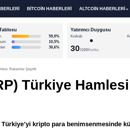
ABERLERİ
BİTCOİN HABERLERİ
ALTCOİN HABERLERİ
Tablosu
Yatırımcı Duygusu
n
59,0%
Korkak
A
eum
10,5%
30
nler
30,6%
/100
Korku
lesi: Rakamlar Şaşırttı
RP) Türkiye Hamles
 Türkiye’yi kripto para benimsenmesinde kür