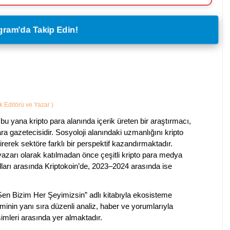
legram'da Takip Edin!
ik Editörü ve Yazar
)
bu yana kripto para alanında içerik üreten bir araştırmacı,
a gazetecisidir. Sosyoloji alanındaki uzmanlığını kripto
irerek sektöre farklı bir perspektif kazandırmaktadır.
 yazarı olarak katılmadan önce çeşitli kripto para medya
lları arasında Kriptokoin’de, 2023–2024 arasında ise
 Sen Bizim Her Şeyimizsin” adlı kitabıyla ekosisteme
iminin yanı sıra düzenli analiz, haber ve yorumlarıyla
isimleri arasında yer almaktadır.