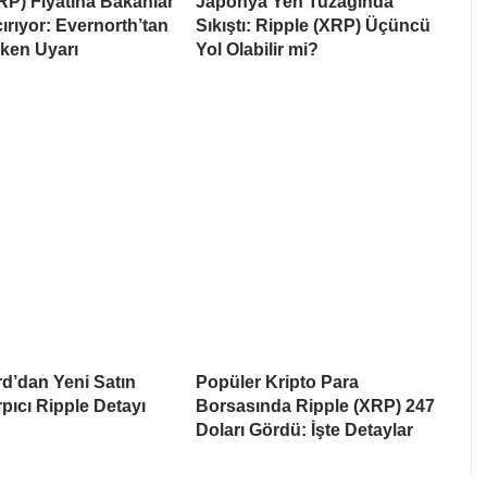
RP) Fiyatına Bakanlar
Japonya Yen Tuzağında
rıyor: Evernorth’tan
Sıkıştı: Ripple (XRP) Üçüncü
ken Uyarı
Yol Olabilir mi?
d’dan Yeni Satın
Popüler Kripto Para
pıcı Ripple Detayı
Borsasında Ripple (XRP) 247
Doları Gördü: İşte Detaylar