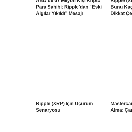
ABD’de 67 Milyon Kişi Kripto
Ripple (X
Para Sahibi: Ripple’dan “Eski
Bunu Kaçı
Algılar Yıkıldı” Mesajı
Dikkat Çe
Ripple (XRP) İçin Uçurum
Mastercar
Senaryosu
Alma: Çar