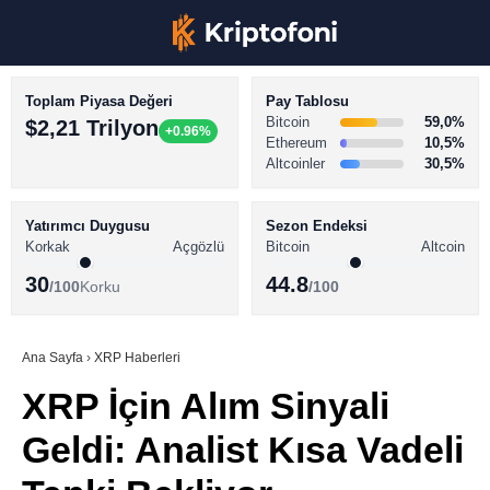
Toplam Piyasa Değeri
Pay Tablosu
Bitcoin
59,0%
$2,21 Trilyon
+0.96%
Ethereum
10,5%
Altcoinler
30,5%
KRİPTO PARA HABERLERİ
Facebook
BİTCOİN HABERLERİ
Yatırımcı Duygusu
Sezon Endeksi
Korkak
Açgözlü
Bitcoin
Altcoin
ALTCOİN HABERLERİ
30
44.8
/100
Korku
/100
AKADEMİ
Instagram
SÖZLÜK
Ana Sayfa
›
XRP Haberleri
XRP İçin Alım Sinyali
Youtube
Geldi: Analist Kısa Vadeli
TikTok