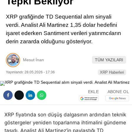
Tepki Bekliyor
Pinterest
XRP grafiğinde TD Sequential alım sinyali
LinkedIn
verdi. Analist Ali Martinez 1,35 dolar hedefini
işaret ederken Santiment verileri yatırımcıların
Telegram
derin zararda olduğunu gösteriyor.
Mesut İnan
TÜM YAZILARI
Yayınlandı: 28.05.2026 - 17:36
XRP Haberleri
EKLE
ABONE OL
XRP fiyatında son düşüş dalgasının ardından teknik
göstergeler yeniden toparlanma ihtimalini gündeme
taşıdı. Analist Ali Martinez’in paylaştığı TD