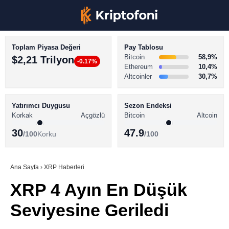
Toplam Piyasa Değeri
Pay Tablosu
Bitcoin
58,9%
$2,21 Trilyon
-0.17%
Ethereum
10,4%
Altcoinler
30,7%
KRİPTO PARA HABERLERİ
Facebook
BİTCOİN HABERLERİ
Yatırımcı Duygusu
Sezon Endeksi
Korkak
Açgözlü
Bitcoin
Altcoin
ALTCOİN HABERLERİ
30
47.9
/100
Korku
/100
AKADEMİ
Instagram
SÖZLÜK
Ana Sayfa
›
XRP Haberleri
XRP 4 Ayın En Düşük
Youtube
Seviyesine Geriledi
TikTok