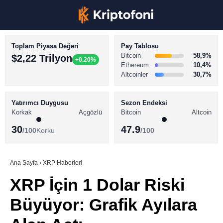
Toplam Piyasa Değeri
Pay Tablosu
Bitcoin
58,9%
$2,22 Trilyon
+0.20%
Ethereum
10,4%
Altcoinler
30,7%
KRİPTO PARA HABERLERİ
Facebook
BİTCOİN HABERLERİ
Yatırımcı Duygusu
Sezon Endeksi
Korkak
Açgözlü
Bitcoin
Altcoin
ALTCOİN HABERLERİ
30
47.9
/100
Korku
/100
AKADEMİ
Instagram
SÖZLÜK
Ana Sayfa
›
XRP Haberleri
XRP İçin 1 Dolar Riski
Youtube
Büyüyor: Grafik Ayılara
TikTok