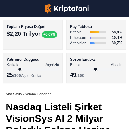
Toplam Piyasa Değeri
Pay Tablosu
Bitcoin
58,8%
$2,20 Trilyon
+0.07%
Ethereum
10,4%
Altcoinler
30,7%
KRİPTO PARA HABERLERİ
Facebook
BİTCOİN HABERLERİ
Yatırımcı Duygusu
Sezon Endeksi
Korkak
Açgözlü
Bitcoin
Altcoin
ALTCOİN HABERLERİ
25
49
/100
Aşırı Korku
/100
AKADEMİ
Instagram
SÖZLÜK
Ana Sayfa
›
Solana Haberleri
Nasdaq Listeli Şirket
Youtube
VisionSys AI 2 Milyar
TikTok