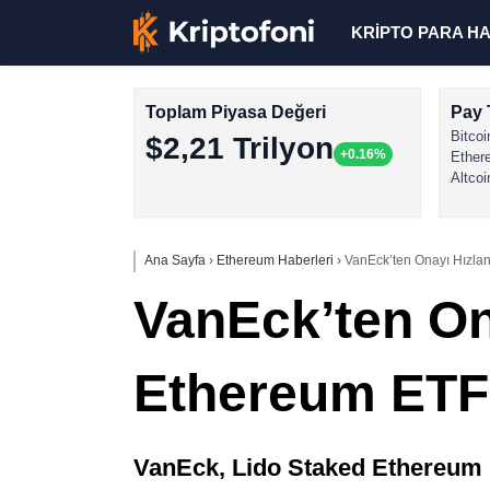
KRİPTO PARA H
Toplam Piyasa Değeri
Pay 
Bitcoi
$2,21 Trilyon
+0.16%
Ether
Altcoi
Ana Sayfa
›
Ethereum Haberleri
›
VanEck’ten Onayı Hızla
VanEck’ten On
Ethereum ETF
VanEck, Lido Staked Ethereum E