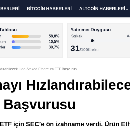
ABERLERİ
BİTCOİN HABERLERİ
ALTCOİN HABERLERİ
Tablosu
Yatırımcı Duygusu
n
58,8%
Korkak
A
eum
10,5%
31
nler
30,7%
/100
Korku
ndırabilecek Lido Staked Ethereum ETF Başvurusu
ayı Hızlandırabilec
 Başvurusu
TF için SEC’e ön izahname verdi. Ürün Eth