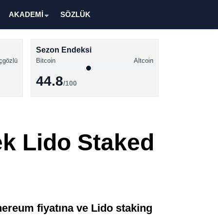
AKADEMİ
SÖZLÜK
Sezon Endeksi
çgözlü
Bitcoin
Altcoin
44.8
/100
Kripto Para Haberleri
Bitcoin Haberleri
ek Lido Staked
Altcoin Haberleri
Ethereum Haberleri
Solana Haberleri
XRP Haberleri
ereum fiyatına ve Lido staking
Memecoin Haberleri