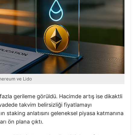
hereum ve Lido
azla gerileme görüldü. Hacimde artış ise dikaktli
 vadede takvim belirsizliği fiyatlamayı
nın staking anlatısını geleneksel piyasa katmanına
arı ön plana çıktı.