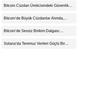
Henüz Yok
LinkedIn
Bitcoin Cüzdan Üreticisindeki Güvenlik
Krizi Büyüyor: Kayıpların Boyutu
Belirsizliğini Koruyor
Telegram
Bitcoin’de Büyük Cüzdanlar Alımda,
Küçük Yatırımcı Satışta: Piyasa 70 Bin
Dolar Senaryosuna mı Hazırlanıyor?
Bitcoin’de Sessiz Birikim Dalgası:
Balinalar 1,2 Milyar Dolarlık BTC
Toplarken ETF’lere 750 Milyon Dolar Aktı
Solana’da Temmuz Verileri Güçlü Bir
Toparlanmaya İşaret Ediyor: Büyümeyi Bu
Kez Sadece Memecoin’ler Taşımıyor