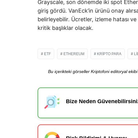
Grayscale, son dönemde iki spot Ethereu
giriş gördü. VanEck’in ürünü onay alırs
belirleyebilir. Ücretler, izleme hatası v
kritik başlıklar olacak.
ETF
ETHEREUM
KRIPTO PARA
L
Bu içerikteki görseller Kriptofoni editoryal ek
Bize Neden Güvenebilirsini