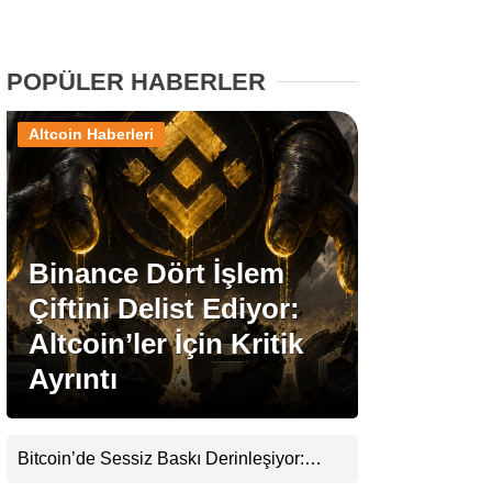
Stablecoin Haberleri
POPÜLER HABERLER
Altcoin Haberleri
Facebook
Binance Dört İşlem
Instagram
Çiftini Delist Ediyor:
Youtube
Altcoin’ler İçin Kritik
Ayrıntı
TikTok
Pinterest
Bitcoin’de Sessiz Baskı Derinleşiyor:
Yatırımcılar Zararda Satıyor, Ancak Panik