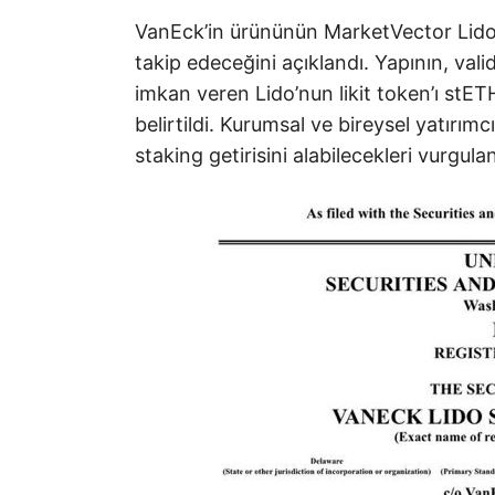
VanEck’in ürününün MarketVector Lid
takip edeceğini açıklandı. Yapının, va
imkan veren Lido’nun likit token’ı stET
belirtildi. Kurumsal ve bireysel yatır
staking getirisini alabilecekleri vurgulan