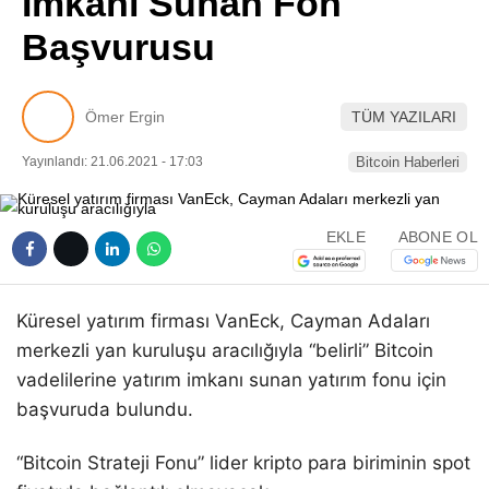
İmkanı Sunan Fon
Pinterest
Başvurusu
LinkedIn
Ömer Ergin
TÜM YAZILARI
Telegram
Yayınlandı: 21.06.2021 - 17:03
Bitcoin Haberleri
EKLE
ABONE OL
Küresel yatırım firması VanEck, Cayman Adaları
merkezli yan kuruluşu aracılığıyla “belirli” Bitcoin
vadelilerine yatırım imkanı sunan yatırım fonu için
başvuruda bulundu.
“Bitcoin Strateji Fonu” lider kripto para biriminin spot