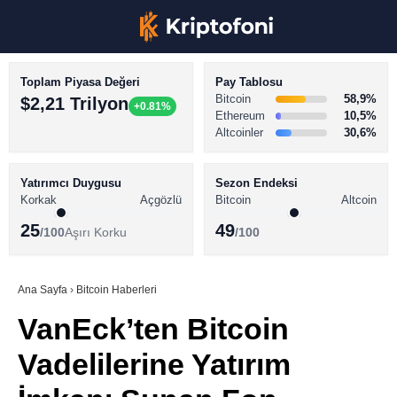
Toplam Piyasa Değeri
Pay Tablosu
Bitcoin
58,9%
$2,21 Trilyon
+0.81%
Ethereum
10,5%
Altcoinler
30,6%
KRİPTO PARA HABERLERİ
Facebook
BİTCOİN HABERLERİ
Yatırımcı Duygusu
Sezon Endeksi
Korkak
Açgözlü
Bitcoin
Altcoin
ALTCOİN HABERLERİ
25
49
/100
Aşırı Korku
/100
AKADEMİ
Instagram
SÖZLÜK
Ana Sayfa
›
Bitcoin Haberleri
VanEck’ten Bitcoin
Youtube
Vadelilerine Yatırım
TikTok