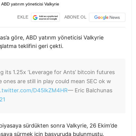
EKLE
ABONE OL
’a göre, ABD yatırım yöneticisi Valkyrie
latma teklifini geri çekti.
ng its 1.25x ‘Leverage for Ants’ bitcoin futures
e ones are still in play could mean SEC ok w
c.twitter.com/D45lkZM4HR
— Eric Balchunas
21
i piyasaya sürdükten sonra Valkyrie, 26 Ekim’de
yasaya sürmek için başvuruda bulunmuştu.