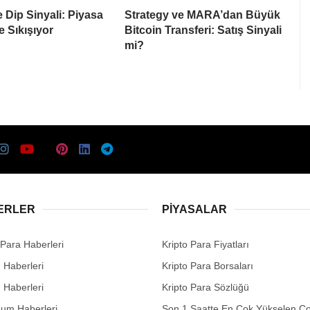
e Dip Sinyali: Piyasa
Strategy ve MARA’dan Büyük
e Sıkışıyor
Bitcoin Transferi: Satış Sinyali
mi?
ERLER
PIYASALAR
 Para Haberleri
Kripto Para Fiyatları
n Haberleri
Kripto Para Borsaları
n Haberleri
Kripto Para Sözlüğü
eum Haberleri
Son 1 Saatte En Çok Yükselen Co