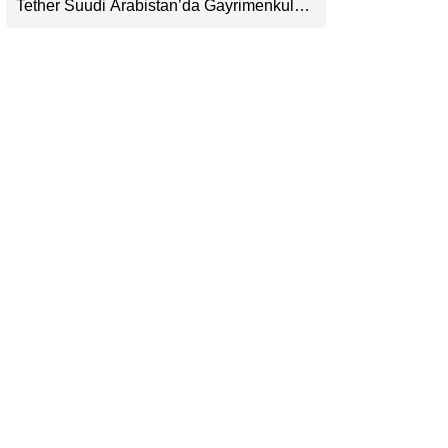
Tether Suudi Arabistan’da Gayrimenkul
LinkedIn
Tokenizasyonuna Giriyor: USDT’nin
Ötesinde Yeni Bir Finans Devi mi
Telegram
Doğuyor?