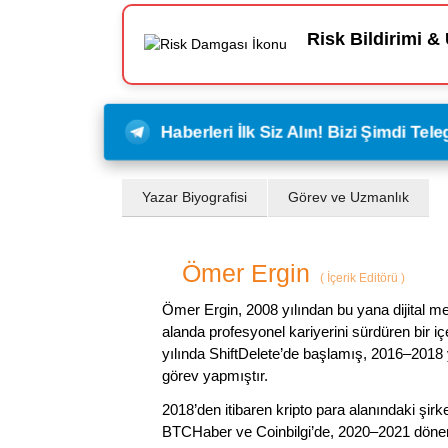
Risk Bildirimi & 
Haberleri İlk Siz Alın! Bizi Şimdi Te
Yazar Biyografisi
Görev ve Uzmanlık
Ömer Ergin
(
İçerik Editörü
)
Ömer Ergin, 2008 yılından bu yana dijital me
alanda profesyonel kariyerini sürdüren bir iç
yılında ShiftDelete’de başlamış, 2016–2018 y
görev yapmıştır.
2018’den itibaren kripto para alanındaki şi
BTCHaber ve Coinbilgi’de, 2020–2021 dönemi