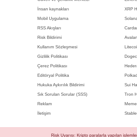
İnsan kaynakları
XRP H
Mobil Uygulama
Solana
RSS Akışları
Carda
Risk Bildirimi
Avalan
Kullanım Sözleşmesi
Liteco
Gizlilik Politikası
Dogeco
Çerez Politikası
Hedera
Editöryal Politika
Polkad
Hukuka Aykırılık Bildirimi
Sui Ha
Sık Sorulan Sorular (SSS)
Tron H
Reklam
Memec
İletişim
Stable
Risk Uyarısı: Kripto paralarla yapılan işlemle