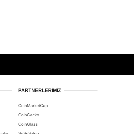
PARTNERLERIMIZ
CoinMarketCap
CoinGecko
CoinGlass
inler
SoSoValue