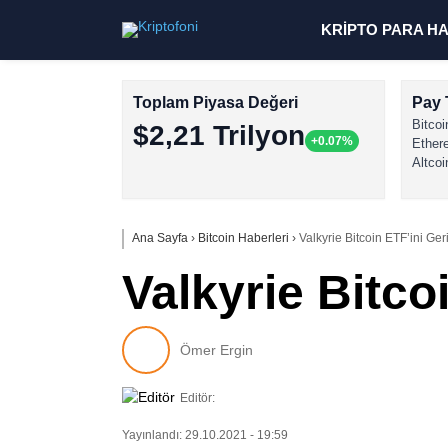
KRİPTO PARA H
Toplam Piyasa Değeri
Pay 
Bitcoi
$2,21 Trilyon
+0.07%
Ether
Altcoi
Ana Sayfa
›
Bitcoin Haberleri
›
Valkyrie Bitcoin ETF’ini Geri
Valkyrie Bitco
Ömer Ergin
Editör:
Yayınlandı: 29.10.2021 - 19:59