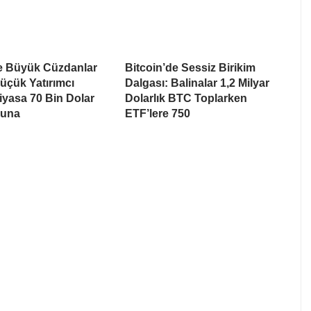
de Büyük Cüzdanlar
Bitcoin’de Sessiz Birikim
üçük Yatırımcı
Dalgası: Balinalar 1,2 Milyar
Piyasa 70 Bin Dolar
Dolarlık BTC Toplarken
suna
ETF’lere 750