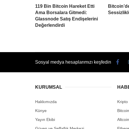
119 Bin Bitcoin Hareket Etti
Bitcoin’d
Ama Borsalara Gitmedi:
Sessizlikl
Glassnode Satış Endişelerini
Değerlendirdi
Sosyal medya hesaplarımızı keşfedin
KURUMSAL
HAB
Hakkımızda
Kripto
Künye
Bitcoi
Yayın Ekibi
Altcoi
Güven ve Şeffaflık Merkezi
Ether