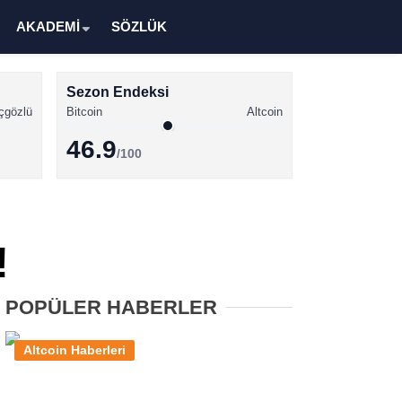
AKADEMİ
SÖZLÜK
Sezon Endeksi
çgözlü
Bitcoin
Altcoin
46.9
/100
Kripto Para Haberleri
Bitcoin Haberleri
!
Altcoin Haberleri
Ethereum Haberleri
POPÜLER HABERLER
Solana Haberleri
Altcoin Haberleri
XRP Haberleri
Memecoin Haberleri