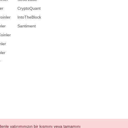
er
CryptoQuant
oinler
IntoTheBlock
ler
Santiment
oinler
nler
ler
r
nedenle yatırımınızın bir kısmını veya tamamını