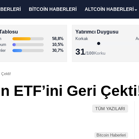
ABERLERİ
BİTCOİN HABERLERİ
ALTCOİN HABERLERİ
Tablosu
Yatırımcı Duygusu
n
58,8%
Korkak
A
eum
10,5%
31
nler
30,7%
/100
Korku
 Çekti!
in ETF’ini Geri Çekti
TÜM YAZILARI
Bitcoin Haberleri