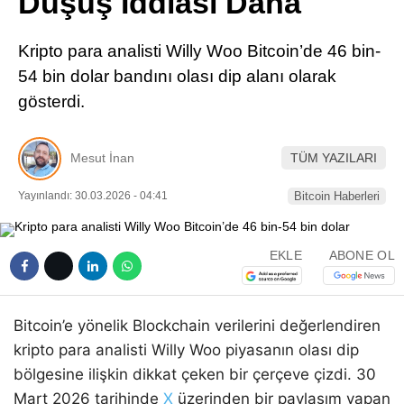
Düşüş İddiası Daha
Pinterest
Kripto para analisti Willy Woo Bitcoin’de 46 bin-
LinkedIn
54 bin dolar bandını olası dip alanı olarak
gösterdi.
Telegram
Mesut İnan
TÜM YAZILARI
Yayınlandı: 30.03.2026 - 04:41
Bitcoin Haberleri
EKLE
ABONE OL
Bitcoin’e yönelik Blockchain verilerini değerlendiren
kripto para analisti Willy Woo piyasanın olası dip
bölgesine ilişkin dikkat çeken bir çerçeve çizdi. 30
Mart 2026 tarihinde
X
üzerinden bir paylaşım yapan