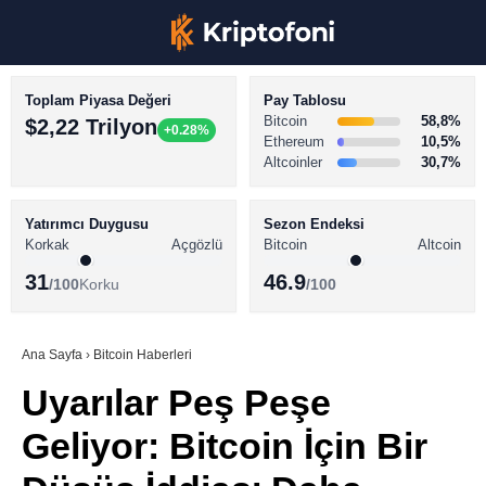
Toplam Piyasa Değeri
Pay Tablosu
Bitcoin
58,8%
$2,22 Trilyon
+0.28%
Ethereum
10,5%
Altcoinler
30,7%
KRİPTO PARA HABERLERİ
Facebook
BİTCOİN HABERLERİ
Yatırımcı Duygusu
Sezon Endeksi
Korkak
Açgözlü
Bitcoin
Altcoin
ALTCOİN HABERLERİ
31
46.9
/100
Korku
/100
AKADEMİ
Instagram
SÖZLÜK
Ana Sayfa
›
Bitcoin Haberleri
Uyarılar Peş Peşe
Youtube
Geliyor: Bitcoin İçin Bir
TikTok