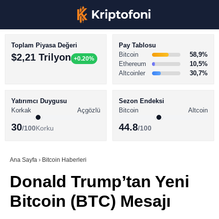
Toplam Piyasa Değeri
Pay Tablosu
Bitcoin
58,9%
$2,21 Trilyon
+0.20%
Ethereum
10,5%
Altcoinler
30,7%
KRİPTO PARA HABERLERİ
Facebook
BİTCOİN HABERLERİ
Yatırımcı Duygusu
Sezon Endeksi
Korkak
Açgözlü
Bitcoin
Altcoin
ALTCOİN HABERLERİ
30
44.8
/100
Korku
/100
AKADEMİ
Instagram
SÖZLÜK
Ana Sayfa
›
Bitcoin Haberleri
Donald Trump’tan Yeni
Youtube
Bitcoin (BTC) Mesajı
TikTok