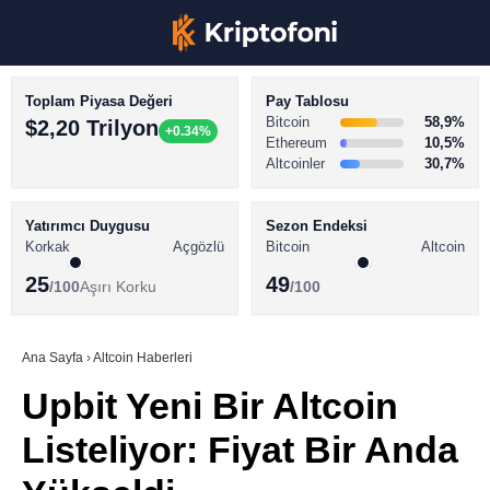
Toplam Piyasa Değeri
Pay Tablosu
Bitcoin
58,9%
$2,20 Trilyon
+0.34%
Ethereum
10,5%
Altcoinler
30,7%
KRİPTO PARA HABERLERİ
Facebook
BİTCOİN HABERLERİ
Yatırımcı Duygusu
Sezon Endeksi
Korkak
Açgözlü
Bitcoin
Altcoin
ALTCOİN HABERLERİ
25
49
/100
Aşırı Korku
/100
AKADEMİ
Instagram
SÖZLÜK
Ana Sayfa
›
Altcoin Haberleri
Upbit Yeni Bir Altcoin
Youtube
Listeliyor: Fiyat Bir Anda
TikTok