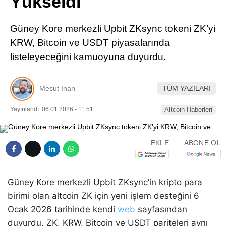
Yükseldi
Pinterest
Güney Kore merkezli Upbit ZKsync tokeni ZK’yi
LinkedIn
KRW, Bitcoin ve USDT piyasalarında
listeleyeceğini kamuoyuna duyurdu.
Telegram
Mesut İnan
TÜM YAZILARI
Yayınlandı: 06.01.2026 - 11:51
Altcoin Haberleri
EKLE
ABONE OL
Güney Kore merkezli Upbit ZKsync’in kripto para
birimi olan altcoin ZK için yeni işlem desteğini 6
Ocak 2026 tarihinde kendi
web
sayfasından
duyurdu. ZK, KRW, Bitcoin ve USDT pariteleri aynı