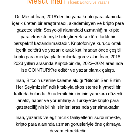
Mesut İnan
(
İçerik Editörü ve Yazar
)
Dr. Mesut İnan, 2018’den bu yana kripto para alanında
içerik üreten bir araştırmacı, akademisyen ve kripto para
gazetecisidir. Sosyoloji alanındaki uzmanlığını kripto
para ekosistemiyle birleştirerek sektöre farklı bir
perspektif kazandırmaktadır. Kriptofoni’ye kurucu ortak,
içerik editörü ve yazarı olarak katılmadan önce çeşitli
kripto para medya platformlarda görev alan İnan, 2018–
2023 yılları arasında Kriptokoin’de, 2023–2024 arasında
ise COINTURK’te editör ve yazar olarak çalıştı.
İnan, Bitcoin üzerine kaleme aldığı “Bitcoin Sen Bizim
Her Şeyimizsin” adlı kitabıyla ekosisteme kıymetli bir
katkıda bulundu. Akademik birikiminin yanı sıra düzenli
analiz, haber ve yorumlarıyla Türkiye’de kripto para
gazeteciliğinin bilinir isimleri arasında yer almaktadır.
İnan, yazarlık ve eğitimcilik faaliyetlerini sürdürmekte,
kripto para alanında uzman görüşleriyle öne çıkmaya
devam etmektedir.