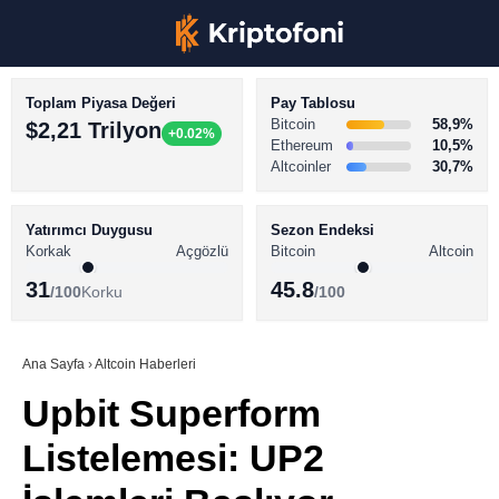
Toplam Piyasa Değeri
Pay Tablosu
Bitcoin
58,9%
$2,21 Trilyon
+0.02%
Ethereum
10,5%
Altcoinler
30,7%
KRİPTO PARA HABERLERİ
Facebook
BİTCOİN HABERLERİ
Yatırımcı Duygusu
Sezon Endeksi
Korkak
Açgözlü
Bitcoin
Altcoin
ALTCOİN HABERLERİ
31
45.8
/100
Korku
/100
AKADEMİ
Instagram
SÖZLÜK
Ana Sayfa
›
Altcoin Haberleri
Upbit Superform
Youtube
Listelemesi: UP2
TikTok