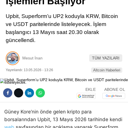
İşlemleri Başlıyor
Pinterest
Upbit, Superform’u UP2 koduyla KRW, Bitcoin
LinkedIn
ve USDT paritelerinde listeleyecek. İşlem
başlangıcı 13 Mayıs saat 20.30 olarak
Telegram
güncellendi.
Mesut İnan
TÜM YAZILARI
Yayınlandı: 13.05.2026 - 13:26
Altcoin Haberleri
EKLE
ABONE OL
Güney Kore’nin önde gelen kripto para
borsalarından Upbit, 13 Mayıs 2026 tarihinde kendi
web
sayfasından bir açıklama yaparak Superform