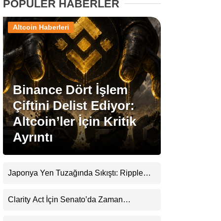
POPÜLER HABERLER
Stablecoin Haberleri
Altcoin Haberleri
Facebook
Binance Dört İşlem
Çiftini Delist Ediyor:
Altcoin’ler İçin Kritik
Instagram
Ayrıntı
Youtube
Japonya Yen Tuzağında Sıkıştı: Ripple
TikTok
(XRP) Üçüncü Yol Olabilir mi?
Clarity Act İçin Senato’da Zaman
Pinterest
Daralıyor