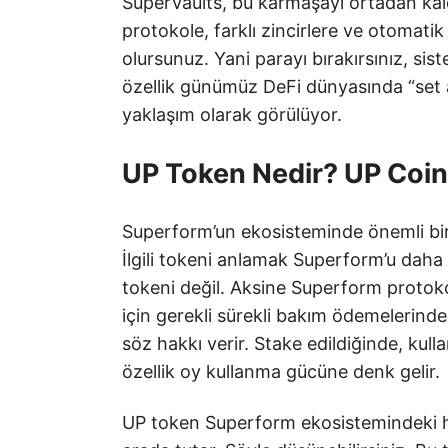
SuperVaults, bu karmaşayı ortadan kald
protokole, farklı zincirlere ve otomatik 
olursunuz. Yani parayı bırakırsınız, siste
özellik günümüz DeFi dünyasında “set a
yaklaşım olarak görülüyor.
UP Token Nedir? UP Coin
Superform’un ekosisteminde önemli bir 
İlgili tokeni anlamak Superform’u daha
tokeni değil. Aksine Superform protokol
için gerekli sürekli bakım ödemelerinde
söz hakkı verir. Stake edildiğinde, kulla
özellik oy kullanma gücüne denk gelir.
UP token Superform ekosistemindeki he