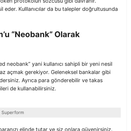
 token protokolün sözcüsü gibi davranır.
il eder. Kulllanıcılar da bu talepler doğrultusunda
m’u “Neobank” Olarak
neobank” yani kullanıcı sahipli bir yeni nesil
iraz açmak gerekiyor. Geleneksel bankalar gibi
 edersiniz. Ayrıca para gönderebilir ve takas
leri de kullanabilirsiniz.
Superform
ranızı elinde tutar ve siz onlara güvenirsiniz.