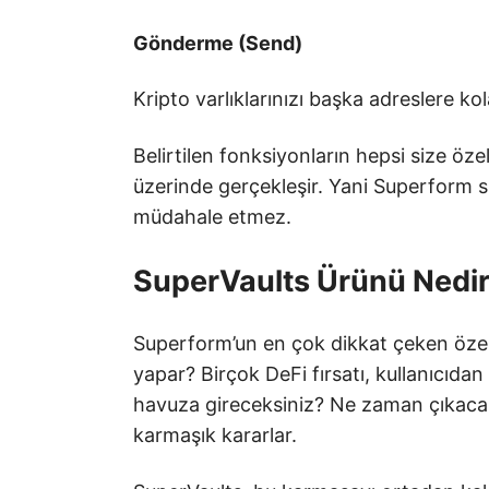
Gönderme (Send)
Kripto varlıklarınızı başka adreslere ko
Belirtilen fonksiyonların hepsi size ö
üzerinde gerçekleşir. Yani Superform si
müdahale etmez.
SuperVaults Ürünü Nedi
Superform’un en çok dikkat çeken özell
yapar? Birçok DeFi fırsatı, kullanıcıda
havuza gireceksiniz? Ne zaman çıkacak
karmaşık kararlar.