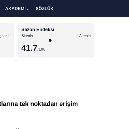
AKADEMİ
SÖZLÜK
Sezon Endeksi
çgözlü
Bitcoin
Altcoin
41.7
/100
Kripto Para Haberleri
Bitcoin Haberleri
Altcoin Haberleri
Ethereum Haberleri
atlarına tek noktadan erişim
Solana Haberleri
XRP Haberleri
Memecoin Haberleri