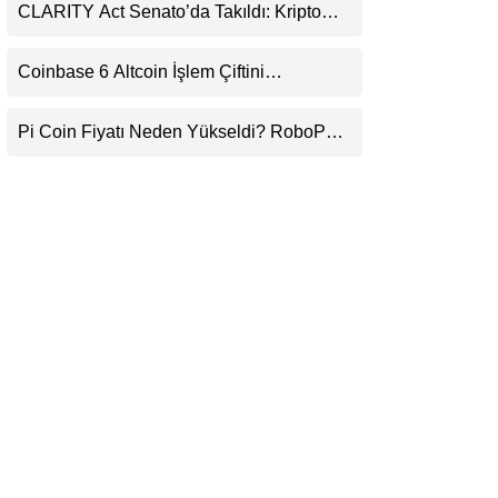
CLARITY Act Senato’da Takıldı: Kripto
LinkedIn
Para Piyasası 2027’yi Fiyatlıyor
Coinbase 6 Altcoin İşlem Çiftini
Telegram
Durduracak
Pi Coin Fiyatı Neden Yükseldi? RoboPay
Ortaklığı ve Güncelleme İyimserliği
Destekledi