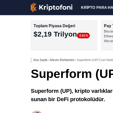
KRİPTO PARA H
Toplam Piyasa Değeri
Pay 
Bitcoi
$2,19 Trilyon
-0.61%
Ether
Altcoi
Ana Sayfa
›
Altcoin Rehberleri
›
Superform (UP) Coin Ned
Superform (U
Superform (UP), kripto varlıkları
sunan bir DeFi protokolüdür.