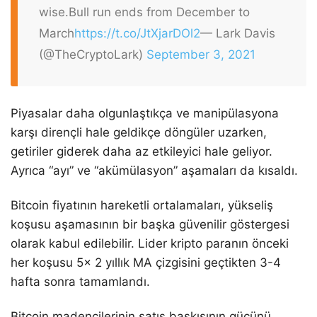
wise.
Bull run ends from December to
March
https://t.co/JtXjarDOl2
— Lark Davis
(@TheCryptoLark)
September 3, 2021
Piyasalar daha olgunlaştıkça ve manipülasyona
karşı dirençli hale geldikçe döngüler uzarken,
getiriler giderek daha az etkileyici hale geliyor.
Ayrıca “ayı” ve “akümülasyon” aşamaları da kısaldı.
Bitcoin fiyatının hareketli ortalamaları, yükseliş
koşusu aşamasının bir başka güvenilir göstergesi
olarak kabul edilebilir. Lider kripto paranın önceki
her koşusu 5x 2 yıllık MA çizgisini geçtikten 3-4
hafta sonra tamamlandı.
Bitcoin madencilerinin satış baskısının gücünü