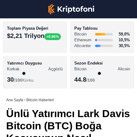
Toplam Piyasa Değeri
Pay Tablosu
Bitcoin
59,0%
$2,21 Trilyon
+0.96%
Ethereum
10,5%
Altcoinler
30,5%
KRİPTO PARA HABERLERİ
Facebook
BİTCOİN HABERLERİ
Yatırımcı Duygusu
Sezon Endeksi
Korkak
Açgözlü
Bitcoin
Altcoin
ALTCOİN HABERLERİ
30
44.8
/100
Korku
/100
AKADEMİ
Instagram
SÖZLÜK
Ana Sayfa
›
Bitcoin Haberleri
Ünlü Yatırımcı Lark Davis
Youtube
Bitcoin (BTC) Boğa
TikTok