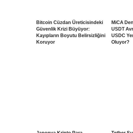
Bitcoin Cüzdan Üreticisindeki
MiCA Deng
Güvenlik Krizi Büyüyor:
USDT Avr
Kayıpların Boyutu Belirsizliğini
USDC Yen
Koruyor
Oluyor?
Japonya Kripto Para
Tether Su