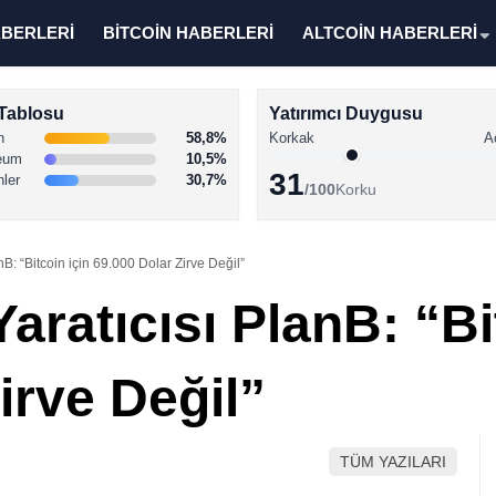
ABERLERİ
BİTCOİN HABERLERİ
ALTCOİN HABERLERİ
Tablosu
Yatırımcı Duygusu
n
58,8%
Korkak
A
eum
10,5%
31
nler
30,7%
/100
Korku
B: “Bitcoin için 69.000 Dolar Zirve Değil”
aratıcısı PlanB: “Bi
irve Değil”
TÜM YAZILARI