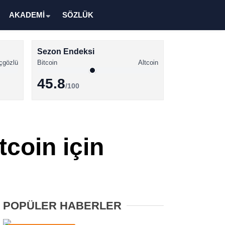
AKADEMİ
SÖZLÜK
Sezon Endeksi
çgözlü
Bitcoin
Altcoin
45.8
/100
Kripto Para Haberleri
Bitcoin Haberleri
tcoin için
Altcoin Haberleri
Ethereum Haberleri
Solana Haberleri
POPÜLER HABERLER
XRP Haberleri
Memecoin Haberleri