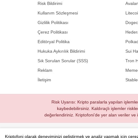
Risk Bildirimi
Avalan
Kullanım Sözleşmesi
Liteco
Gizlilik Politikası
Dogeco
Çerez Politikası
Hedera
Editöryal Politika
Polkad
Hukuka Aykırılık Bildirimi
Sui Ha
Sık Sorulan Sorular (SSS)
Tron H
Reklam
Memec
İletişim
Stable
Risk Uyarısı: Kripto paralarla yapılan işlemle
kaybedebilirsiniz. Kaldıraçlı işlemler riskl
değerlendiriniz. Kriptofoni’de yer alan veriler ve
Kriptofoni © 2020 - 2026. Tüm hakları saklıdır.
Kriptofoni olarak deneyiminizi geliştirmek ve analiz yapmak için çer