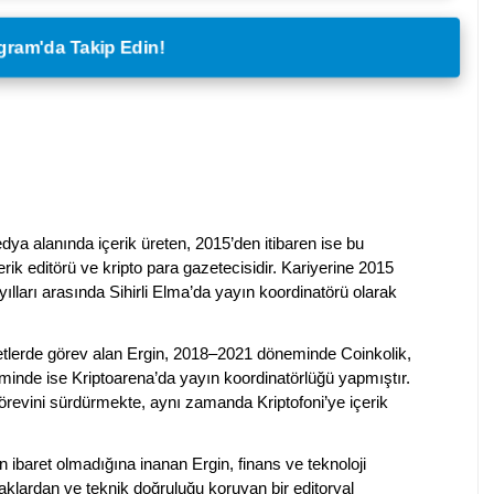
legram'da Takip Edin!
dya alanında içerik üreten, 2015’den itibaren ise bu
erik editörü ve kripto para gazetecisidir. Kariyerine 2015
ılları arasında Sihirli Elma’da yayın koordinatörü olarak
rketlerde görev alan Ergin, 2018–2021 döneminde Coinkolik,
nde ise Kriptoarena’da yayın koordinatörlüğü yapmıştır.
evini sürdürmekte, aynı zamanda Kriptofoni’ye içerik
en ibaret olmadığına inanan Ergin, finans ve teknoloji
klardan ve teknik doğruluğu koruyan bir editoryal