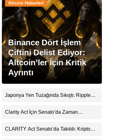
Altcoin Haberleri
Stablecoin Haberleri
Binance Dört İşlem
Facebook
Çiftini Delist Ediyor:
Altcoin’ler İçin Kritik
Ayrıntı
Instagram
Youtube
Japonya Yen Tuzağında Sıkıştı: Ripple
(XRP) Üçüncü Yol Olabilir mi?
TikTok
Clarity Act İçin Senato’da Zaman
Daralıyor
Pinterest
CLARITY Act Senato’da Takıldı: Kripto
Para Piyasası 2027’yi Fiyatlıyor