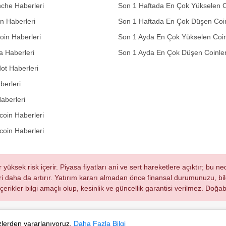
che Haberleri
Son 1 Haftada En Çok Yükselen C
in Haberleri
Son 1 Haftada En Çok Düşen Coi
in Haberleri
Son 1 Ayda En Çok Yükselen Coin
 Haberleri
Son 1 Ayda En Çok Düşen Coinle
ot Haberleri
berleri
aberleri
oin Haberleri
coin Haberleri
r yüksek risk içerir. Piyasa fiyatları ani ve sert hareketlere açıktır; bu 
eri daha da artırır. Yatırım kararı almadan önce finansal durumunuzu, bilg
 içerikler bilgi amaçlı olup, kesinlik ve güncellik garantisi verilmez. Do
ezlerden yararlanıyoruz.
Daha Fazla Bilgi