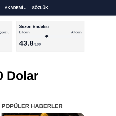
AKADEMİ
SÖZLÜK
Sezon Endeksi
çgözlü
Bitcoin
Altcoin
43.8
/100
Kripto Para Haberleri
Bitcoin Haberleri
0 Dolar
Altcoin Haberleri
Ethereum Haberleri
Solana Haberleri
POPÜLER HABERLER
XRP Haberleri
Memecoin Haberleri