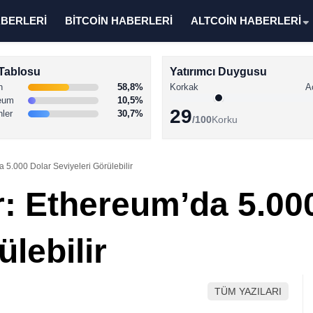
ABERLERİ
BİTCOİN HABERLERİ
ALTCOİN HABERLERİ
Tablosu
Yatırımcı Duygusu
n
58,8%
Korkak
A
eum
10,5%
29
nler
30,7%
/100
Korku
 5.000 Dolar Seviyeleri Görülebilir
r: Ethereum’da 5.00
ülebilir
TÜM YAZILARI