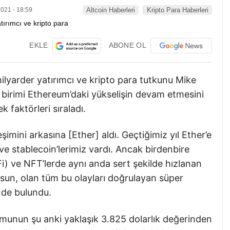
021 - 18:59
Altcoin Haberleri
Kripto Para Haberleri
EKLE
ABONE OL
lyarder yatırımcı ve kripto para tutkunu Mike
 birimi Ethereum’daki yükselişin devam etmesini
k faktörleri sıraladı.
imini arkasına [Ether] aldı. Geçtiğimiz yıl Ether’e
e stablecoin’lerimiz vardı. Ancak birdenbire
) ve NFT’lerde aynı anda sert şekilde hızlanan
un, olan tüm bu olayları doğrulayan süper
nde bulundu.
ormunun şu anki yaklaşık 3.825 dolarlık değerinden