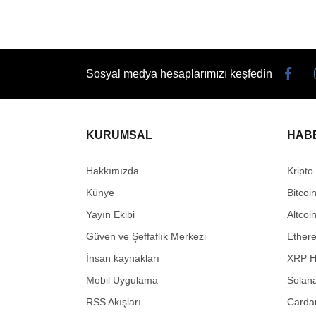
Sosyal medya hesaplarımızı keşfedin
KURUMSAL
HAB
Hakkımızda
Kripto
Künye
Bitcoi
Yayın Ekibi
Altcoi
Güven ve Şeffaflık Merkezi
Ether
İnsan kaynakları
XRP H
Mobil Uygulama
Solana
RSS Akışları
Carda