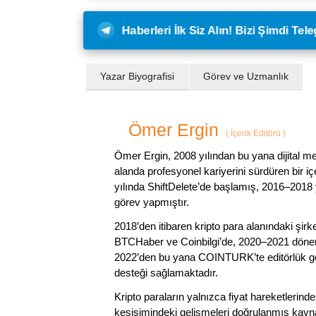
Haberleri İlk Siz Alın! Bizi Şimdi Te
Yazar Biyografisi
Görev ve Uzmanlık
Ömer Ergin
(
İçerik Editörü
)
Ömer Ergin, 2008 yılından bu yana dijital me
alanda profesyonel kariyerini sürdüren bir iç
yılında ShiftDelete’de başlamış, 2016–2018 y
görev yapmıştır.
2018’den itibaren kripto para alanındaki şi
BTCHaber ve Coinbilgi’de, 2020–2021 dönemi
2022’den bu yana COINTURK’te editörlük gör
desteği sağlamaktadır.
Kripto paraların yalnızca fiyat hareketlerind
kesişimindeki gelişmeleri doğrulanmış kayna