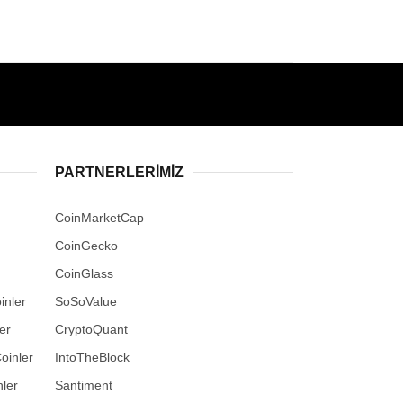
PARTNERLERIMIZ
CoinMarketCap
CoinGecko
CoinGlass
inler
SoSoValue
er
CryptoQuant
oinler
IntoTheBlock
ler
Santiment