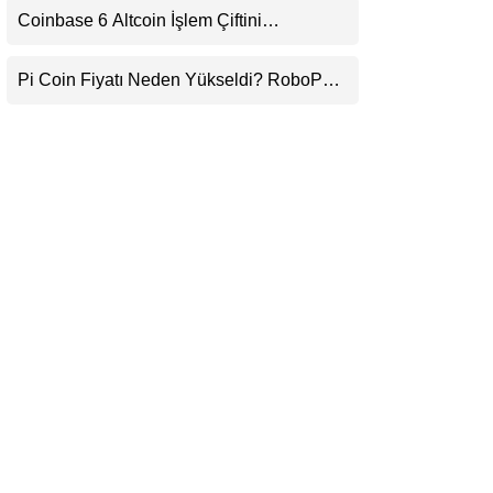
Coinbase 6 Altcoin İşlem Çiftini
LinkedIn
Durduracak
Pi Coin Fiyatı Neden Yükseldi? RoboPay
Telegram
Ortaklığı ve Güncelleme İyimserliği
Destekledi