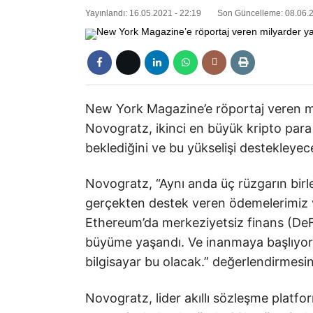
Yayınlandı: 16.05.2021 - 22:19
Son Güncelleme: 08.06.2
New York Magazine’e röportaj veren mi
Novogratz, ikinci en büyük kripto para
beklediğini ve bu yükselişi destekleyece
Novogratz, “Aynı anda üç rüzgarın birleş
gerçekten destek veren ödemelerimiz v
Ethereum’da merkeziyetsiz finans (DeFi
büyüme yaşandı. Ve inanmaya başlıyors
bilgisayar bu olacak.” değerlendirmesi
Novogratz, lider akıllı sözleşme platf