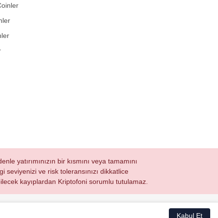
oinler
nler
ler
r
nedenle yatırımınızın bir kısmını veya tamamını
i seviyenizi ve risk toleransınızı dikkatlice
ğabilecek kayıplardan Kriptofoni sorumlu tutulamaz.
Kabul Et