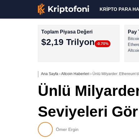
KRİPTO PARA H
Toplam Piyasa Değeri
Pay 
Bitcoi
$2,19 Trilyon
-0.70%
Ether
Altcoi
Ana Sayfa
›
Altcoin Haberleri
›
Ünlü Milyarder: Ethereum’da
Ünlü Milyarde
Seviyeleri Gör
Ömer Ergin