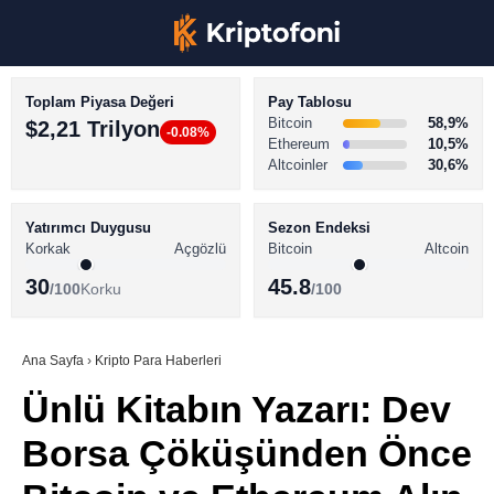
Toplam Piyasa Değeri
Pay Tablosu
Bitcoin
58,9%
$2,21 Trilyon
-0.08%
Ethereum
10,5%
Altcoinler
30,6%
KRİPTO PARA HABERLERİ
Facebook
BİTCOİN HABERLERİ
Yatırımcı Duygusu
Sezon Endeksi
Korkak
Açgözlü
Bitcoin
Altcoin
ALTCOİN HABERLERİ
30
45.8
/100
Korku
/100
AKADEMİ
Instagram
SÖZLÜK
Ana Sayfa
›
Kripto Para Haberleri
Ünlü Kitabın Yazarı: Dev
Youtube
Borsa Çöküşünden Önce
TikTok