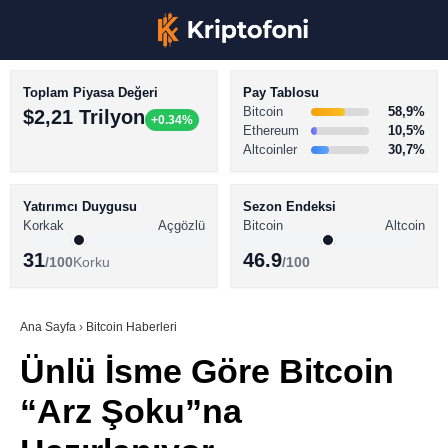
Toplam Piyasa Değeri
Pay Tablosu
Bitcoin
58,9%
$2,21 Trilyon
+0.34%
Ethereum
10,5%
Altcoinler
30,7%
KRİPTO PARA HABERLERİ
Facebook
BİTCOİN HABERLERİ
Yatırımcı Duygusu
Sezon Endeksi
Korkak
Açgözlü
Bitcoin
Altcoin
ALTCOİN HABERLERİ
31
46.9
/100
Korku
/100
AKADEMİ
Instagram
SÖZLÜK
Ana Sayfa
›
Bitcoin Haberleri
Ünlü İsme Göre Bitcoin
Youtube
“Arz Şoku”na
TikTok