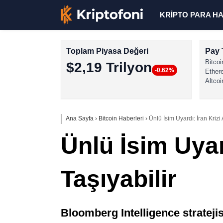
KRİPTO PARA H
Toplam Piyasa Değeri
Pay 
Bitcoi
$2,19 Trilyon
-0.62%
Ether
Altcoi
Ana Sayfa
›
Bitcoin Haberleri
›
Ünlü İsim Uyardı: İran Kriz
Ünlü İsim Uya
Taşıyabilir
Bloomberg Intelligence strateji