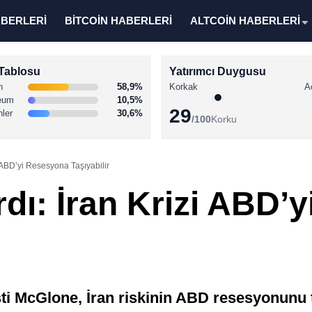
ABERLERİ
BİTCOİN HABERLERİ
ALTCOİN HABERLERİ
Tablosu
Yatırımcı Duygusu
n
58,9%
Korkak
A
eum
10,5%
29
nler
30,6%
/100
Korku
i ABD’yi Resesyona Taşıyabilir
rdı: İran Krizi ABD’
sti McGlone, İran riskinin ABD resesyonunu t