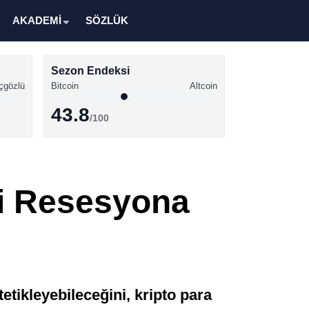
AKADEMİ
SÖZLÜK
Sezon Endeksi
çgözlü
Bitcoin
Altcoin
43.8
/100
Kripto Para Haberleri
Bitcoin Haberleri
yi Resesyona
Altcoin Haberleri
Ethereum Haberleri
Solana Haberleri
XRP Haberleri
etikleyebileceğini, kripto para
Memecoin Haberleri