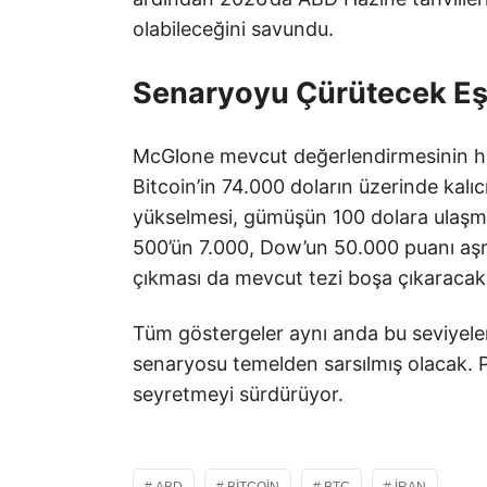
olabileceğini savundu.
Senaryoyu Çürütecek Eşik
McGlone mevcut değerlendirmesinin hang
Bitcoin’in 74.000 doların üzerinde kalıc
yükselmesi, gümüşün 100 dolara ulaşma
500’ün 7.000, Dow’un 50.000 puanı aşma
çıkması da mevcut tezi boşa çıkaracak e
Tüm göstergeler aynı anda bu seviyeler
senaryosu temelden sarsılmış olacak. P
seyretmeyi sürdürüyor.
ABD
BITCOIN
BTC
İRAN