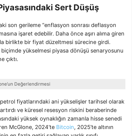
 Piyasasındaki Sert Düşüş
aki son gerileme “enflasyon sonrası deflasyon
asına işaret edebilir. Daha önce aşırı alıma giren
a birlikte bir fiyat düzeltmesi sürecine girdi.
gin biçimde yükselmesi piyasa dönüşü senaryosunu
 çıktı.
one’un Değerlendirmesi
petrol fiyatlarındaki ani yükselişler tarihsel olarak
a artırdı ve küresel resesyon riskini beraberinde
yasasındaki yüksek oynaklığın zamanla hisse senedi
ören McGlone, 2024’te
Bitcoin
, 2025’te altının
n en fazla getiri sağlayan varlık sınıfı