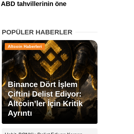
 ABD tahvillerinin öne
Stablecoin Haberleri
POPÜLER HABERLER
Facebook
Altcoin Haberleri
Instagram
Binance Dört İşlem
Youtube
Çiftini Delist Ediyor:
Altcoin’ler İçin Kritik
TikTok
Ayrıntı
Pinterest