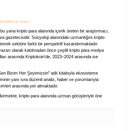
ik Editörü ve Yazar
)
bu yana kripto para alanında içerik üreten bir araştırmacı,
a gazetecisidir. Sosyoloji alanındaki uzmanlığını kripto
irerek sektöre farklı bir perspektif kazandırmaktadır.
 yazarı olarak katılmadan önce çeşitli kripto para medya
lları arasında Kriptokoin’de, 2023–2024 arasında ise
 Sen Bizim Her Şeyimizsin” adlı kitabıyla ekosisteme
iminin yanı sıra düzenli analiz, haber ve yorumlarıyla
isimleri arasında yer almaktadır.
sürdürmekte, kripto para alanında uzman görüşleriyle öne