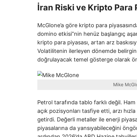
İran Riski ve Kripto Para
McGlone’a göre kripto para piyasasınd
domino etkisi”nin henüz başlangıç aşam
kripto para piyasası, artan arz baskısıyl
Volatilitenin ilerleyen dönemde belir
doğrulayacak temel gösterge olarak öne
Mike McGl
Petrol tarafında tablo farklı değil. Ham 
açık pozisyonları tasfiye etti, arzı hızl
getirdi. Değerli metaller ile enerji pi
piyasalarına da yansıyabileceğini öng
ardından 2026’da ABD Hazine tahvillerini