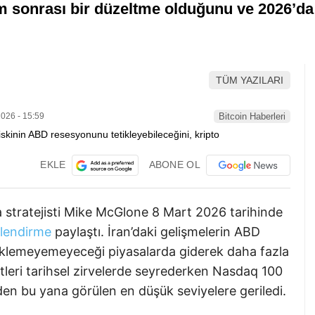
m sonrası bir düzeltme olduğunu ve 2026’da
TÜM YAZILARI
026 - 15:59
Bitcoin Haberleri
EKLE
ABONE OL
a stratejisti Mike McGlone 8 Mart 2026 tarihinde
lendirme
paylaştı. İran’daki gelişmelerin ABD
üklemeyemeyeceği piyasalarda giderek daha fazla
leri tarihsel zirvelerde seyrederken Nasdaq 100
den bu yana görülen en düşük seviyelere geriledi.