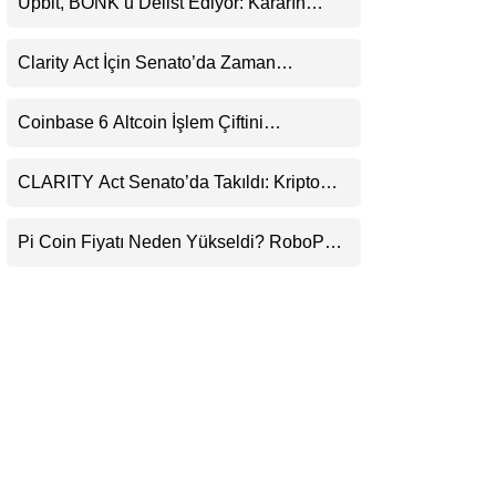
Upbit, BONK’u Delist Ediyor: Kararın
LinkedIn
Arkasında Güvenlik ve Şeffaflık Endişeleri
Var
Clarity Act İçin Senato’da Zaman
Telegram
Daralıyor
Coinbase 6 Altcoin İşlem Çiftini
Durduracak
CLARITY Act Senato’da Takıldı: Kripto
Para Piyasası 2027’yi Fiyatlıyor
Pi Coin Fiyatı Neden Yükseldi? RoboPay
Ortaklığı ve Güncelleme İyimserliği
Destekledi