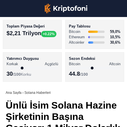
Toplam Piyasa Değeri
Pay Tablosu
Bitcoin
59,0%
$2,21 Trilyon
+0.22%
Ethereum
10,5%
Altcoinler
30,6%
KRİPTO PARA HABERLERİ
Facebook
BİTCOİN HABERLERİ
Yatırımcı Duygusu
Sezon Endeksi
Korkak
Açgözlü
Bitcoin
Altcoin
ALTCOİN HABERLERİ
30
44.8
/100
Korku
/100
AKADEMİ
Instagram
SÖZLÜK
Ana Sayfa
›
Solana Haberleri
Ünlü İsim Solana Hazine
Youtube
Şirketinin Başına
TikTok