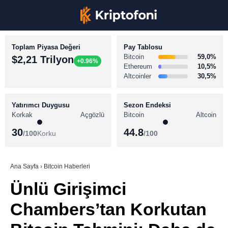
Toplam Piyasa Değeri
Pay Tablosu
Bitcoin
59,0%
$2,21 Trilyon
+0.96%
Ethereum
10,5%
Altcoinler
30,5%
KRİPTO PARA HABERLERİ
Facebook
BİTCOİN HABERLERİ
Yatırımcı Duygusu
Sezon Endeksi
Korkak
Açgözlü
Bitcoin
Altcoin
ALTCOİN HABERLERİ
30
44.8
/100
Korku
/100
AKADEMİ
Instagram
SÖZLÜK
Ana Sayfa
›
Bitcoin Haberleri
Ünlü Girişimci
Youtube
Chambers’tan Korkutan
TikTok