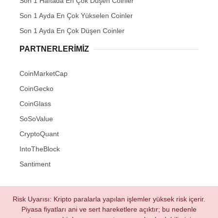
Son 1 Haftada En Çok Düşen Coinler
Son 1 Ayda En Çok Yükselen Coinler
Son 1 Ayda En Çok Düşen Coinler
PARTNERLERIMIZ
CoinMarketCap
CoinGecko
CoinGlass
SoSoValue
CryptoQuant
IntoTheBlock
Santiment
Risk Uyarısı: Kripto paralarla yapılan işlemler yüksek risk içerir.
Piyasa fiyatları ani ve sert hareketlere açıktır; bu nedenle