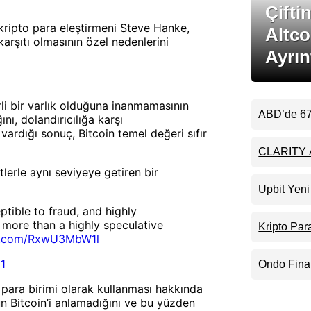
Çifti
ripto para eleştirmeni Steve Hanke,
Altcoi
karşıtı olmasının özel nedenlerini
Ayrın
rli bir varlık olduğuna inanmamasının
ABD’de 67 
nı, dolandırıcılığa karşı
Sahibi: Rip
ardığı sonuç, Bitcoin temel değeri sıfır
Mesajı
CLARITY A
Matematiği
tlerle aynı seviyeye getiren bir
Beklentisin
Upbit Yeni
Duyurdu:
eptible to fraud, and highly
Pariteleri
 more than a highly speculative
Kripto Par
er.com/RxwU3MbW1l
Evlerinde 
1
Ondo Finan
Derinleşti:
 para birimi olarak kullanması hakkında
Tokenizas
n Bitcoin’i anlamadığını ve bu yüzden