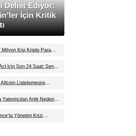
ni Delist Ediyor:
n’ler İçin Kritik
tı
Milyon Kişi Kripto Para
ple’dan “Eski Algılar Yıkıldı”
ct İçin Son 24 Saat: Senato
 Kripto Para Piyasasının
i Bozabilir
 Altcoin Listelemesini
 KRW, BTC ve USDT
nde İşlem Görecek
a Yatırımcıları Artık Neden
Hedef Alınıyor?
ce’ta Yönetim Krizi
 Milyarlarca Dolarlık
yon Devinin Kontrolü