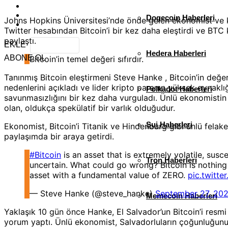
Dogecoin Haberleri
Johns Hopkins Üniversitesi’nde önde gelen ekonomist ve k
Twitter hesabından Bitcoin’i bir kez daha eleştirdi ve BTC 
paylaştı.
EKLE
Hedera Haberleri
ABONE OL
Bitcoin’in temel değeri sıfırdır.
Tanınmış Bitcoin eleştirmeni Steve Hanke , Bitcoin’in değe
nedenlerini açıkladı ve lider kripto paranın yüksek oynaklığı
Polkadot Haberleri
savunmasızlığını bir kez daha vurguladı. Ünlü ekonomistin v
olan, oldukça spekülatif bir varlık olduğudur.
Sui Haberleri
Ekonomist, Bitcoin’i Titanik ve Hindenburg gibi ünlü felake
paylaşımda bir araya getirdi.
#Bitcoin
is an asset that is extremely volatile, susc
Tron Haberleri
uncertain. What could go wrong? Bitcoin is nothing
asset with a fundamental value of ZERO.
pic.twitt
— Steve Hanke (@steve_hanke)
September 27, 202
Memecoin Haberleri
Yaklaşık 10 gün önce Hanke, El Salvador’un Bitcoin’i resmi
yorum yaptı. Ünlü ekonomist, Salvadorluların çoğunluğunu