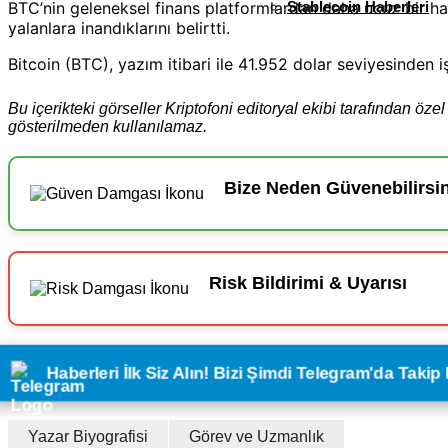
BTC’nin geleneksel finans platformlardan daha ucuz bir h
Stablecoin Haberleri
yalanlara inandıklarını belirtti.
Bitcoin (BTC), yazım itibari ile 41.952 dolar seviyesinde
Bu içerikteki görseller Kriptofoni editoryal ekibi tarafından öze
gösterilmeden kullanılamaz.
Bize Neden Güvenebilirsi
Risk Bildirimi & Uyarısı
Haberleri İlk Siz Alın! Bizi Şimdi Telegram'da Takip 
Yazar Biyografisi
Görev ve Uzmanlık