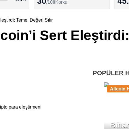
30
45
/100
Korku
eştirdi: Temel Değeri Sıfır
oin’i Sert Eleştirdi
POPÜLER 
Altcoin 
Binan