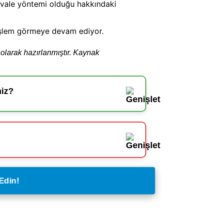
Mahkemeye
avale yöntemi olduğu hakkındaki
n işlem görmeye devam ediyor.
l olarak hazırlanmıştır. Kaynak
niz?
Edin!