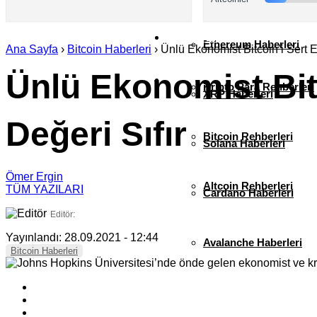
AKADEMİ
Ethereum Haberleri
Ana Sayfa
›
Bitcoin Haberleri
›
Ünlü Ekonomist Bitcoin’i Sert El
Ünlü Ekonomist Bitc
SÖZLÜK
Kripto Para Rehberleri
XRP Haberleri
Değeri Sıfır
Bitcoin Rehberleri
Solana Haberleri
Ömer Ergin
Altcoin Rehberleri
TÜM YAZILARI
Cardano Haberleri
Editör:
Yayınlandı: 28.09.2021 - 12:44
Avalanche Haberleri
Bitcoin Haberleri
Litecoin Haberleri