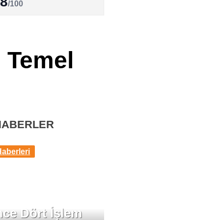
.8
/100
: Temel
HABERLER
Haberleri
ce Dört İşlem