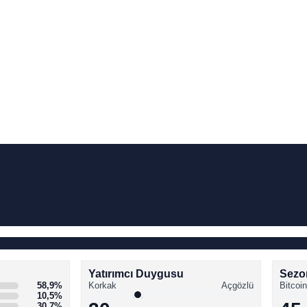
Yatırımcı Duygusu
Sezo
58,9%
Korkak
Açgözlü
Bitcoin
10,5%
30,7%