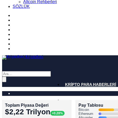
Altcoin Rehberleri
SÖZLÜK
Kriptofoni
KRİPTO PARA HABERLERİ
BİTCOİN HABERLERİ
Toplam Piyasa Değeri
Pay Tablosu
$2,22 Trilyon
Bitcoin
+0.28%
Ethereum
ALTCOİN HABERLERİ
Altcoinler