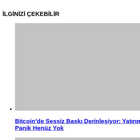
İLGİNİZİ
ÇEKEBİLİR
Bitcoin’de Sessiz Baskı Derinleşiyor: Yatırı
Panik Henüz Yok