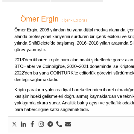
Ömer Ergin
(
İçerik Editörü
)
Ömer Ergin, 2008 yılından bu yana dijital medya alanında içeri
alanda profesyonel kariyerini sürdüren bir içerik editörü ve kri
yılında ShiftDelete’de başlamış, 2016–2018 yılları arasında Si
görev yapmıştır.
2018’den itibaren kripto para alanındaki şirketlerde görev al
BTCHaber ve Coinbilgi’de, 2020–2021 döneminde ise Kriptoar
2022’den bu yana COINTURK’te editörlük görevini sürdürmekt
desteği sağlamaktadır.
Kripto paraların yalnızca fiyat hareketlerinden ibaret olmadığın
kesişimindeki gelişmeleri doğrulanmış kaynaklardan ve teknik
yaklaşımla okura sunar. Analitik bakış açısı ve şeffaflık odaklı
para haberciliğine katkı sağlamaktadır.