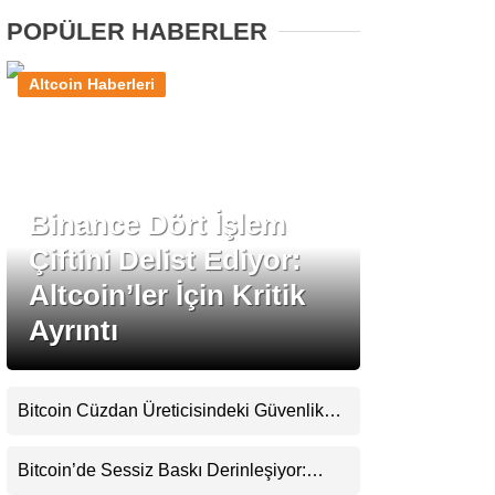
POPÜLER HABERLER
Stablecoin Haberleri
Altcoin Haberleri
Facebook
Binance Dört İşlem
Çiftini Delist Ediyor:
Instagram
Altcoin’ler İçin Kritik
Ayrıntı
Youtube
TikTok
Bitcoin Cüzdan Üreticisindeki Güvenlik
Krizi Büyüyor: Kayıpların Boyutu
Pinterest
Belirsizliğini Koruyor
Bitcoin’de Sessiz Baskı Derinleşiyor: