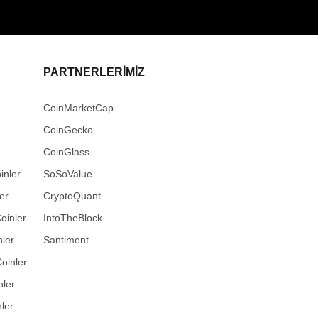
PARTNERLERIMIZ
CoinMarketCap
CoinGecko
CoinGlass
inler
SoSoValue
er
CryptoQuant
oinler
IntoTheBlock
ler
Santiment
oinler
nler
ler