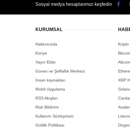
Sosyal medya hesaplarımızı keşfedin
KURUMSAL
HAB
Hakkımızda
Kripto
Künye
Bitcoi
Yayın Ekibi
Altcoi
Güven ve Şeffaflık Merkezi
Ether
İnsan kaynakları
XRP H
Mobil Uygulama
Solana
RSS Akışları
Carda
Risk Bildirimi
Avalan
Kullanım Sözleşmesi
Liteco
Gizlilik Politikası
Dogeco