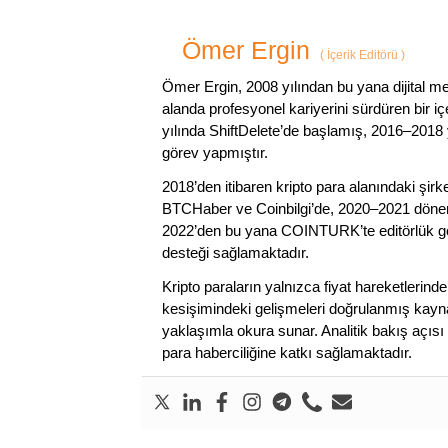
Ömer Ergin
(
İçerik Editörü
)
Ömer Ergin, 2008 yılından bu yana dijital me
alanda profesyonel kariyerini sürdüren bir iç
yılında ShiftDelete’de başlamış, 2016–2018 y
görev yapmıştır.
2018’den itibaren kripto para alanındaki şi
BTCHaber ve Coinbilgi’de, 2020–2021 dönemi
2022’den bu yana COINTURK’te editörlük gör
desteği sağlamaktadır.
Kripto paraların yalnızca fiyat hareketlerind
kesişimindeki gelişmeleri doğrulanmış kayna
yaklaşımla okura sunar. Analitik bakış açısı 
para haberciliğine katkı sağlamaktadır.