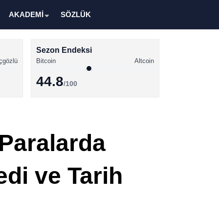
AKADEMİ
SÖZLÜK
Sezon Endeksi
çgözlü
Bitcoin
Altcoin
44.8
/100
Kripto Para Haberleri
Bitcoin Haberleri
 Paralarda
Altcoin Haberleri
Ethereum Haberleri
di ve Tarih
Solana Haberleri
XRP Haberleri
Memecoin Haberleri