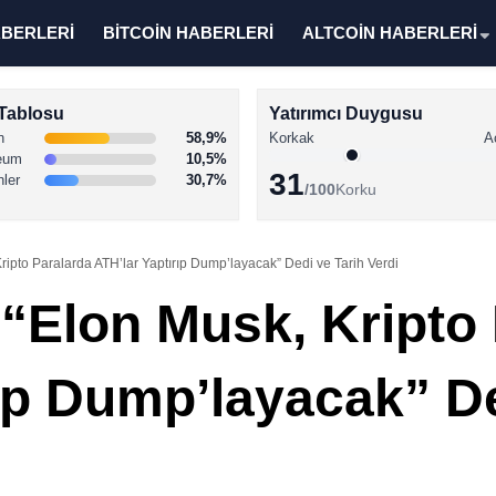
ABERLERİ
BİTCOİN HABERLERİ
ALTCOİN HABERLERİ
Tablosu
Yatırımcı Duygusu
n
58,9%
Korkak
A
eum
10,5%
31
nler
30,7%
/100
Korku
ripto Paralarda ATH’lar Yaptırıp Dump’layacak” Dedi ve Tarih Verdi
 “Elon Musk, Kripto
rıp Dump’layacak” De