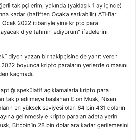
ğerli takipçilerim; yakında (yaklaşık 1 ay içinde)
rına kadar (hafiften Ocak’a sarkabilir) ATH’lar
 Ocak 2022 itibariyle yine kripto para
’layacak diye tahmin ediyorum” ifadelerini
” diyen yazan bir takipçisine de yanıt veren
z 2022 boyunca kripto paraların yerlerde olmasını
rden kaçmadı.
yaptığı spekülatif açıklamalarla kripto para
an takip edilmeye başlanan Elon Musk, Nisan
ların en yüksek seviyesi olan 64 bin 431 doların
 ayına gelinmesiyle kripto paraları adeta yerin
sk, Bitcoin’in 28 bin dolarlara kadar gerilemesini