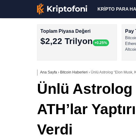
KRİPTO PARA H
Toplam Piyasa Değeri
Pay 
Bitcoi
$2,22 Trilyon
+0.25%
Ether
Altcoi
Ana Sayfa
›
Bitcoin Haberleri
›
Ünlü Astrolog “Elon Musk, K
Ünlü Astrolog
ATH’lar Yaptı
Verdi