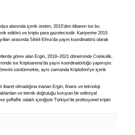
dya alanında içerik üreten, 2015’den itibaren ise bu
erik editörü ve kripto para gazetecisidir. Kariyerine 2015
ılları arasında Sihirli Elma’da yayın koordinatörü olarak
rketlerde görev alan Ergin, 2018–2021 döneminde Coinkolik,
nde ise Kriptoarena’da yayın koordinatörlüğü yapmıştır.
evini sürdürmekte, aynı zamanda Kriptofoni’ye içerik
en ibaret olmadığına inanan Ergin, finans ve teknoloji
klardan ve teknik doğruluğu koruyan bir editoryal
ve şeffaflık odaklı içeriğiyle Türkiye’de profesyonel kripto