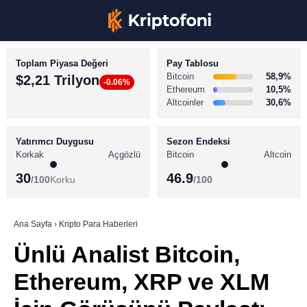
Toplam Piyasa Değeri
Pay Tablosu
Bitcoin
58,9%
$2,21 Trilyon
-0.06%
Ethereum
10,5%
Altcoinler
30,6%
KRİPTO PARA HABERLERİ
Facebook
BİTCOİN HABERLERİ
Yatırımcı Duygusu
Sezon Endeksi
Korkak
Açgözlü
Bitcoin
Altcoin
ALTCOİN HABERLERİ
30
46.9
/100
Korku
/100
AKADEMİ
Instagram
SÖZLÜK
Ana Sayfa
›
Kripto Para Haberleri
Ünlü Analist Bitcoin,
Youtube
Ethereum, XRP ve XLM
TikTok