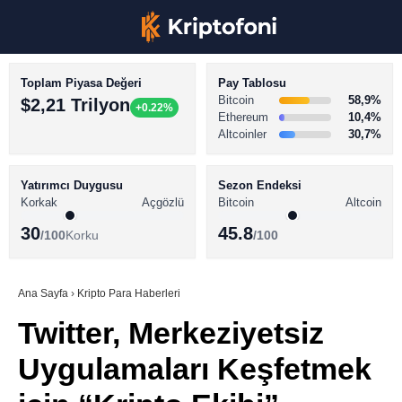
Toplam Piyasa Değeri
Pay Tablosu
Bitcoin
58,9%
$2,21 Trilyon
+0.22%
Ethereum
10,4%
Altcoinler
30,7%
KRİPTO PARA HABERLERİ
Facebook
BİTCOİN HABERLERİ
Yatırımcı Duygusu
Sezon Endeksi
Korkak
Açgözlü
Bitcoin
Altcoin
ALTCOİN HABERLERİ
30
45.8
/100
Korku
/100
AKADEMİ
Instagram
SÖZLÜK
Ana Sayfa
›
Kripto Para Haberleri
Twitter, Merkeziyetsiz
Youtube
Uygulamaları Keşfetmek
TikTok