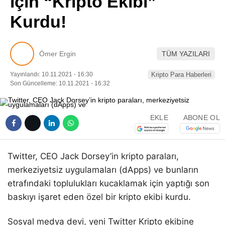
için “Kripto Ekibi”
Pinterest
Kurdu!
LinkedIn
Ömer Ergin
TÜM YAZILARI
Telegram
Yayınlandı: 10.11.2021 - 16:30
Kripto Para Haberleri
Son Güncelleme: 10.11.2021 - 16:32
EKLE
ABONE OL
Twitter, CEO Jack Dorsey’in kripto paraları,
merkeziyetsiz uygulamaları (dApps) ve bunların
etrafındaki toplulukları kucaklamak için yaptığı son
baskıyı işaret eden özel bir kripto ekibi kurdu.
Sosyal medya devi, yeni Twitter Kripto ekibine