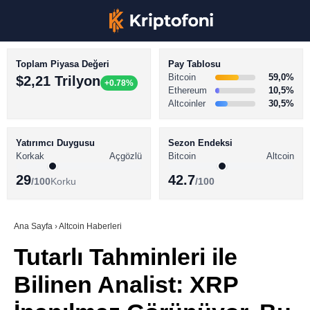
Toplam Piyasa Değeri
Pay Tablosu
Bitcoin
59,0%
$2,21 Trilyon
+0.78%
Ethereum
10,5%
Altcoinler
30,5%
KRİPTO PARA HABERLERİ
Facebook
BİTCOİN HABERLERİ
Yatırımcı Duygusu
Sezon Endeksi
Korkak
Açgözlü
Bitcoin
Altcoin
ALTCOİN HABERLERİ
29
42.7
/100
Korku
/100
AKADEMİ
Instagram
SÖZLÜK
Ana Sayfa
›
Altcoin Haberleri
Tutarlı Tahminleri ile
Youtube
Bilinen Analist: XRP
TikTok