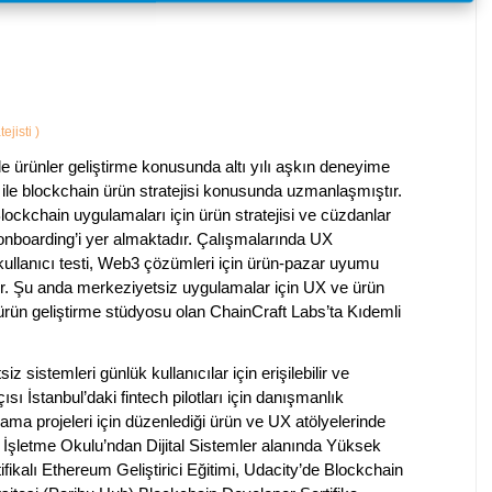
ejisti
)
ürünler geliştirme konusunda altı yılı aşkın deneyime
 ile blockchain ürün stratejisi konusunda uzmanlaşmıştır.
ockchain uygulamaları için ürün stratejisi ve cüzdanlar
 onboarding’i yer almaktadır. Çalışmalarında UX
 kullanıcı testi, Web3 çözümleri için ürün-pazar uyumu
dir. Şu anda merkeziyetsiz uygulamalar için UX ve ürün
ürün geliştirme stüdyosu olan ChainCraft Labs’ta Kıdemli
sistemleri günlük kullanıcılar için erişilebilir ve
sı İstanbul’daki fintech pilotları için danışmanlık
ma projeleri için düzenlediği ürün ve UX atölyelerinde
 İşletme Okulu’ndan Dijital Sistemler alanında Yüksek
fikalı Ethereum Geliştirici Eğitimi, Udacity’de Blockchain