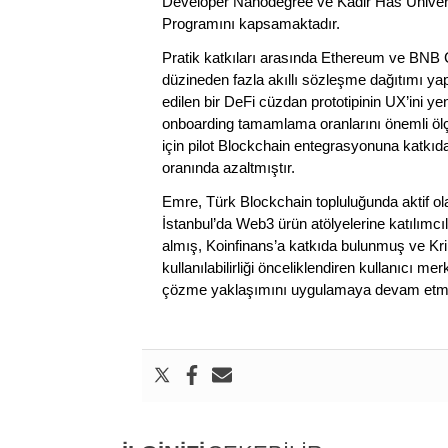
Developer Nanodegree ve Kadir Has Üniversi
Programını kapsamaktadır.
Pratik katkıları arasında Ethereum ve BNB Cha
düzineden fazla akıllı sözleşme dağıtımı yap
edilen bir DeFi cüzdan prototipinin UX’ini 
onboarding tamamlama oranlarını önemli ölçüde
için pilot Blockchain entegrasyonuna katkı
oranında azaltmıştır.
Emre, Türk Blockchain topluluğunda aktif 
İstanbul’da Web3 ürün atölyelerine katılımcıl
almış, Koinfinans’a katkıda bulunmuş ve Kri
kullanılabilirliği önceliklendiren kullanıcı 
çözme yaklaşımını uygulamaya devam etme