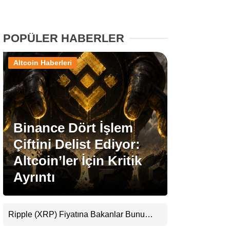
Stablecoin Haberleri
POPÜLER HABERLER
Altcoin Haberleri
Facebook
Binance Dört İşlem
Instagram
Çiftini Delist Ediyor:
Youtube
Altcoin’ler İçin Kritik
Ayrıntı
TikTok
Pinterest
Ripple (XRP) Fiyatına Bakanlar Bunu
Kaçırıyor: Evernorth’tan Dikkat Çeken