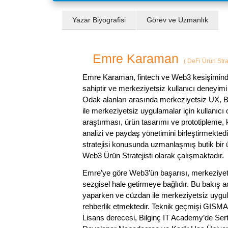
Yazar Biyografisi
Görev ve Uzmanlık
Emre Karaman
(
DeFi Ürün Strat
Emre Karaman, fintech ve Web3 kesişiminde 
sahiptir ve merkeziyetsiz kullanıcı deneyimi
Odak alanları arasında merkeziyetsiz UX, Bl
ile merkeziyetsiz uygulamalar için kullanıcı
araştırması, ürün tasarımı ve prototipleme,
analizi ve paydaş yönetimini birleştirmekte
stratejisi konusunda uzmanlaşmış butik bir 
Web3 Ürün Stratejisti olarak çalışmaktadır.
Emre’ye göre Web3’ün başarısı, merkeziyetsiz 
sezgisel hale getirmeye bağlıdır. Bu bakış açı
yaparken ve cüzdan ile merkeziyetsiz uygula
rehberlik etmektedir. Teknik geçmişi GISMA
Lisans derecesi, Bilginç IT Academy’de Serti