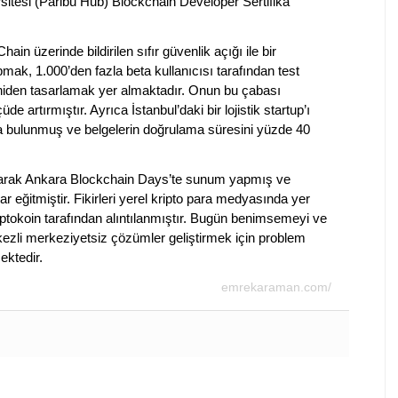
tesi (Paribu Hub) Blockchain Developer Sertifika
in üzerinde bildirilen sıfır güvenlik açığı ile bir
mak, 1.000’den fazla beta kullanıcısı tarafından test
yeniden tasarlamak yer almaktadır. Onun bu çabası
 artırmıştır. Ayrıca İstanbul’daki bir lojistik startup’ı
da bulunmuş ve belgelerin doğrulama süresini yüzde 40
olarak Ankara Blockchain Days’te sunum yapmış ve
ar eğitmiştir. Fikirleri yerel kripto para medyasında yer
ptokoin tarafından alıntılanmıştır. Bugün benimsemeyi ve
merkezli merkeziyetsiz çözümler geliştirmek için problem
ktedir.
emrekaraman.com/