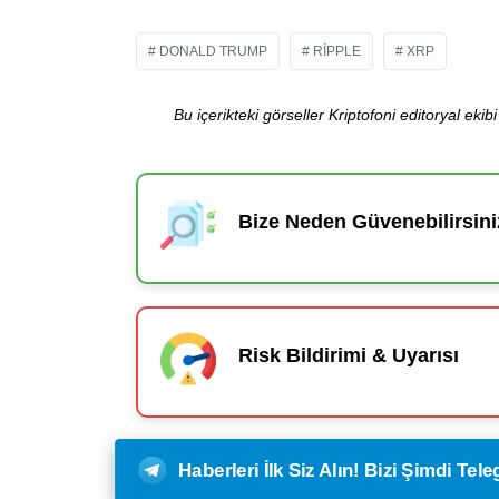
DONALD TRUMP
RIPPLE
XRP
Bu içerikteki görseller Kriptofoni editoryal ek
Bize Neden Güvenebilirsini
Risk Bildirimi & Uyarısı
Haberleri İlk Siz Alın! Bizi Şimdi Te