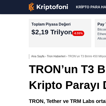
KRİPTO PARA H
Toplam Piyasa Değeri
Pay 
Bitcoi
$2,19 Trilyon
-0.55%
Ether
Altcoi
Ana Sayfa
›
Tron Haberleri
›
TRON’un T3 Birimi 450 Milyon
TRON’un T3 Bi
Kripto Parayı
TRON, Tether ve TRM Labs ortakl