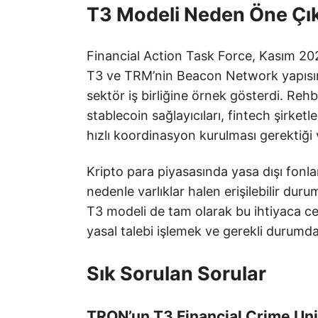
T3 Modeli Neden Öne Çı
Financial Action Task Force, Kasım 20
T3 ve TRM’nin Beacon Network yapısını
sektör iş birliğine örnek gösterdi. Rehb
stablecoin sağlayıcıları, fintech şirket
hızlı koordinasyon kurulması gerektiği 
Kripto para piyasasında yasa dışı fonlar
nedenle varlıklar halen erişilebilir 
T3 modeli de tam olarak bu ihtiyaca ce
yasal talebi işlemek ve gerekli durum
Sık Sorulan Sorular
TRON’un T3 Financial Crime Unit