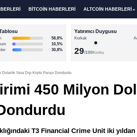
ABERLERİ
BİTCOİN HABERLERİ
ALTCOİN HABERLERİ
Tablosu
Yatırımcı Duygusu
n
58,8%
Korkak
A
eum
10,5%
29
nler
30,8%
/100
Korku
 Dolarlık Yasa Dışı Kripto Parayı Dondurdu
rimi 450 Milyon Dola
 Dondurdu
ığındaki T3 Financial Crime Unit iki yıldan