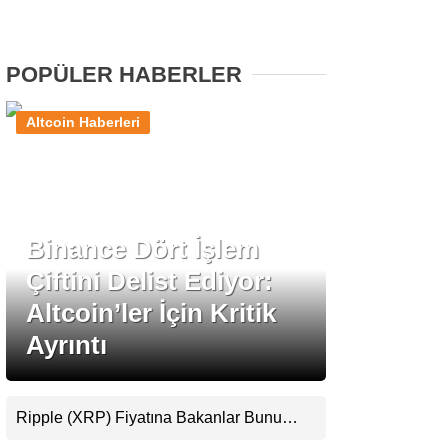
Stablecoin Haberleri
POPÜLER HABERLER
Altcoin Haberleri
Facebook
Binance Dört İşlem
Instagram
Çiftini Delist Ediyor:
Youtube
Altcoin’ler İçin Kritik
Ayrıntı
TikTok
Pinterest
Ripple (XRP) Fiyatına Bakanlar Bunu
Kaçırıyor: Evernorth’tan Dikkat Çeken