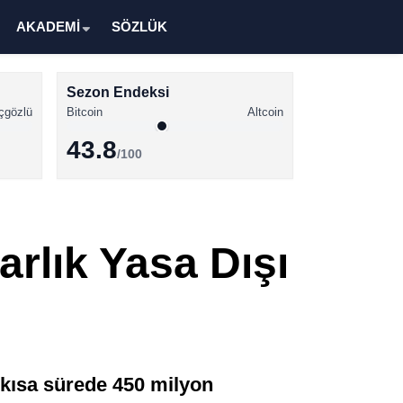
AKADEMİ
SÖZLÜK
Sezon Endeksi
çgözlü
Bitcoin
Altcoin
43.8
/100
Kripto Para Haberleri
Bitcoin Haberleri
rlık Yasa Dışı
Altcoin Haberleri
Ethereum Haberleri
Solana Haberleri
XRP Haberleri
 kısa sürede 450 milyon
Memecoin Haberleri