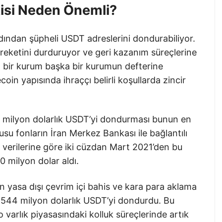
isi Neden Önemli?
rdından şüpheli USDT adreslerini dondurabiliyor.
hareketini durduruyor ve geri kazanım süreçlerine
a bir kurum başka bir kurumun defterine
 yapısında ihraççı belirli koşullarda zincir
2 milyon dolarlık USDT’yi dondurması bunun en
su fonların İran Merkez Bankası ile bağlantılı
TRM verilerine göre iki cüzdan Mart 2021’den bu
0 milyon dolar aldı.
in yasa dışı çevrim içi bahis ve kara para aklama
ık 544 milyon dolarlık USDT’yi dondurdu. Bu
o varlık piyasasındaki kolluk süreçlerinde artık