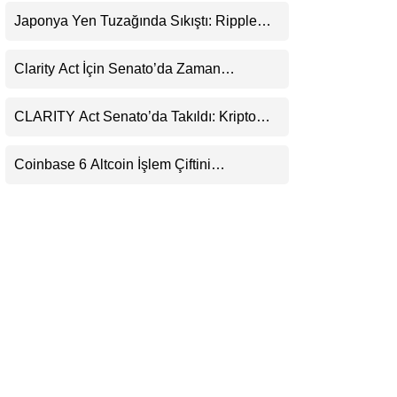
Uyarı
LinkedIn
Japonya Yen Tuzağında Sıkıştı: Ripple
(XRP) Üçüncü Yol Olabilir mi?
Telegram
Clarity Act İçin Senato’da Zaman
Daralıyor
CLARITY Act Senato’da Takıldı: Kripto
Para Piyasası 2027’yi Fiyatlıyor
Coinbase 6 Altcoin İşlem Çiftini
Durduracak