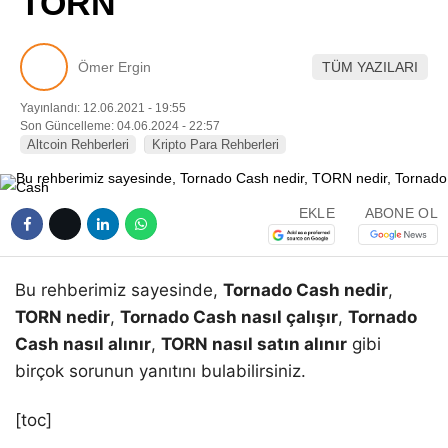
TORN
Pinterest
Ömer Ergin
TÜM YAZILARI
LinkedIn
Yayınlandı: 12.06.2021 - 19:55
Son Güncelleme: 04.06.2024 - 22:57
Telegram
Altcoin Rehberleri
Kripto Para Rehberleri
EKLE
ABONE OL
Bu rehberimiz sayesinde,
Tornado Cash nedir
,
TORN nedir
,
Tornado Cash nasıl çalışır
,
Tornado
Cash nasıl alınır
,
TORN nasıl satın alınır
gibi
birçok sorunun yanıtını bulabilirsiniz.
[toc]