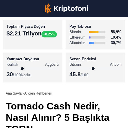
Toplam Piyasa Değeri
Pay Tablosu
Bitcoin
58,9%
$2,21 Trilyon
+0.25%
Ethereum
10,4%
Altcoinler
30,7%
KRİPTO PARA HABERLERİ
Facebook
BİTCOİN HABERLERİ
Yatırımcı Duygusu
Sezon Endeksi
Korkak
Açgözlü
Bitcoin
Altcoin
ALTCOİN HABERLERİ
30
45.8
/100
Korku
/100
AKADEMİ
Instagram
SÖZLÜK
Ana Sayfa
›
Altcoin Rehberleri
Tornado Cash Nedir,
Youtube
Nasıl Alınır? 5 Başlıkta
TikTok