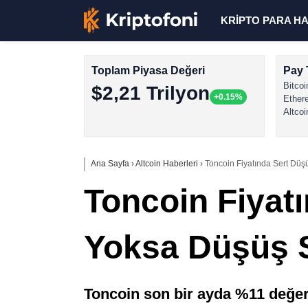
KRİPTO PARA H
Toplam Piyasa Değeri
Pay 
Bitcoi
$2,21 Trilyon
+0.15%
Ether
Altcoi
Ana Sayfa
›
Altcoin Haberleri
›
Toncoin Fiyatında Sert Düş
Toncoin Fiyatı
Yoksa Düşüş 
Toncoin son bir ayda %11 değer 