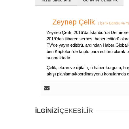
Yazar Biyografisi
Görev ve Uzmanlık
Zeynep Çelik
(
İçerik Editörü ve 
Zeynep Çelik, 2016’da İstanbul’da Demirören
2019’dan itibaren serbest haber editörü olar
TV’de yayın editörü, ardından Haber Global’
beri Kriptofoni’de kripto para editörü olarak 
sunmaktadır.
Çelik, ekran ve dijital için haber kurgusu,
akışı planlama/koordinasyonu konularında d
İLGİNİZİ
ÇEKEBİLİR