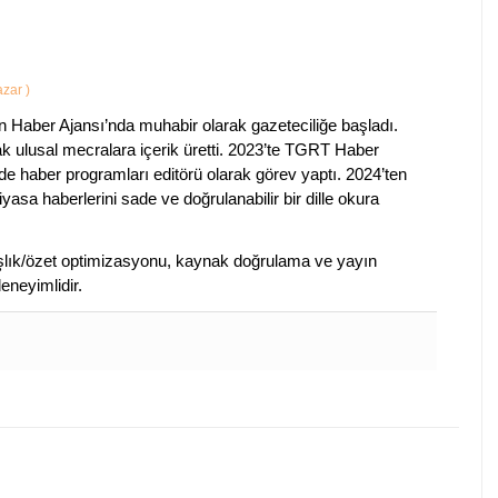
Yazar
)
 Haber Ajansı’nda muhabir olarak gazeteciliğe başladı.
ak ulusal mecralara içerik üretti. 2023’te TGRT Haber
de haber programları editörü olarak görev yaptı. 2024’ten
piyasa haberlerini sade ve doğrulanabilir bir dille okura
 başlık/özet optimizasyonu, kaynak doğrulama ve yayın
eneyimlidir.