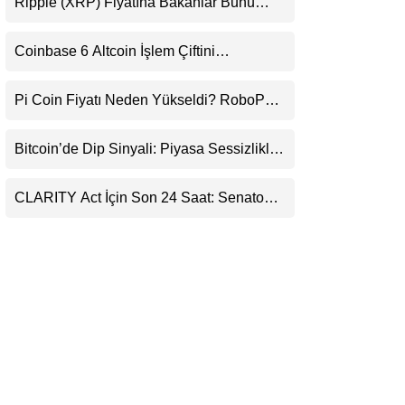
Ripple (XRP) Fiyatına Bakanlar Bunu
LinkedIn
Kaçırıyor: Evernorth’tan Dikkat Çeken
Uyarı
Coinbase 6 Altcoin İşlem Çiftini
Telegram
Durduracak
Pi Coin Fiyatı Neden Yükseldi? RoboPay
Ortaklığı ve Güncelleme İyimserliği
Destekledi
Bitcoin’de Dip Sinyali: Piyasa Sessizlikle
Sıkışıyor
CLARITY Act İçin Son 24 Saat: Senato
Matematiği Kripto Para Piyasasının
Beklentisini Bozabilir