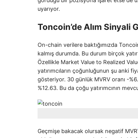
gördüğü bir pozisyona işaret etse de 
uyarıyor.
Toncoin’de Alım Sinyali 
On-chain verilere baktığımızda Toncoin
kalmış durumda. Bu durum birçok yatırımc
Özellikle Market Value to Realized Va
yatırımcıların çoğunluğunun şu anki fiya
gösteriyor. 30 günlük MVRV oranı -%6.
%12.63. Bu da çoğu yatırımcının mevcut 
Geçmişe bakacak olursak negatif MVRV o