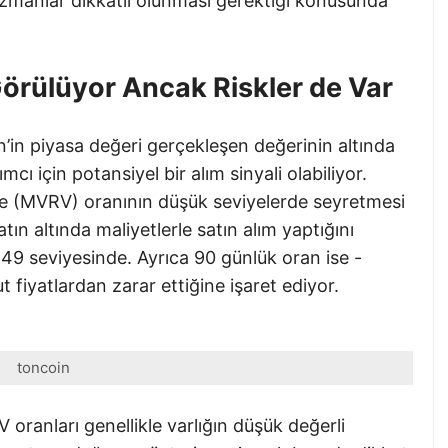
uzmanlar dikkatli olunması gerektiği konusunda
Görülüyor Ancak Riskler de Var
’in piyasa değeri gerçekleşen değerinin altında
ı için potansiyel bir alım sinyali olabiliyor.
lue (MVRV) oranının düşük seviyelerde seyretmesi
tın altında maliyetlerle satın alım yaptığını
49 seviyesinde. Ayrıca 90 günlük oran ise -
fiyatlardan zarar ettiğine işaret ediyor.
toncoin
ranları genellikle varlığın düşük değerli