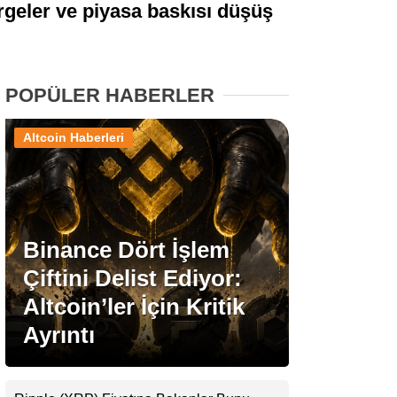
ergeler ve piyasa baskısı düşüş
Stablecoin Haberleri
POPÜLER HABERLER
Facebook
Altcoin Haberleri
Instagram
Binance Dört İşlem
Youtube
Çiftini Delist Ediyor:
Altcoin’ler İçin Kritik
TikTok
Ayrıntı
Pinterest