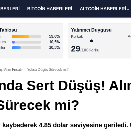
ABERLERİ
BİTCOİN HABERLERİ
ALTCOİN HABERLERİ
Tablosu
Yatırımcı Duygusu
n
59,0%
Korkak
A
eum
10,5%
29
nler
30,5%
/100
Korku
üş! Alım Fırsatı mı Yoksa Düşüş Sürecek mi?
nda Sert Düşüş! Alı
Sürecek mi?
kaybederek 4.85 dolar seviyesine geriledi. 