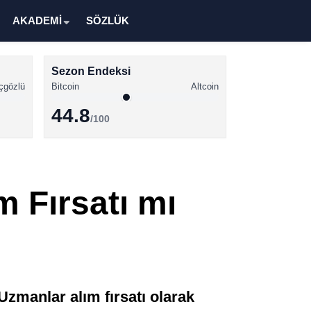
AKADEMİ
SÖZLÜK
Sezon Endeksi
çgözlü
Bitcoin
Altcoin
44.8
/100
Kripto Para Haberleri
Bitcoin Haberleri
m Fırsatı mı
Altcoin Haberleri
Ethereum Haberleri
Solana Haberleri
XRP Haberleri
Uzmanlar alım fırsatı olarak
Memecoin Haberleri