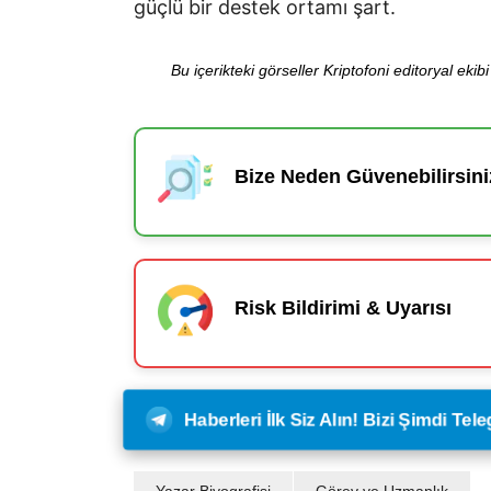
güçlü bir destek ortamı şart.
Bu içerikteki görseller Kriptofoni editoryal ek
Bize Neden Güvenebilirsini
Risk Bildirimi & Uyarısı
Haberleri İlk Siz Alın! Bizi Şimdi Te