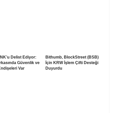
NK’u Delist Ediyor:
Bithumb, BlockStreet (BSB)
rkasında Güvenlik ve
İçin KRW İşlem Çifti Desteği
Endişeleri Var
Duyurdu