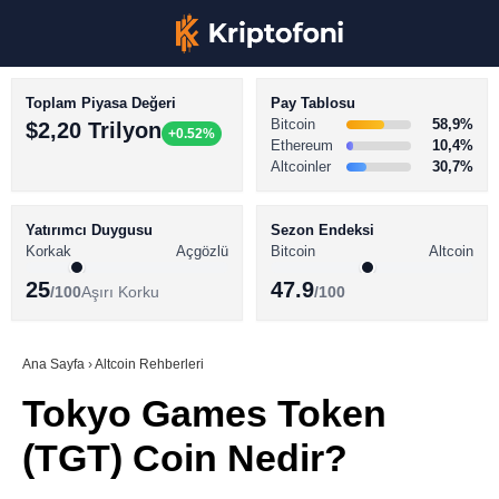
Toplam Piyasa Değeri
Pay Tablosu
Bitcoin
58,9%
$2,20 Trilyon
+0.52%
Ethereum
10,4%
Altcoinler
30,7%
KRİPTO PARA HABERLERİ
Facebook
BİTCOİN HABERLERİ
Yatırımcı Duygusu
Sezon Endeksi
Korkak
Açgözlü
Bitcoin
Altcoin
ALTCOİN HABERLERİ
25
47.9
/100
Aşırı Korku
/100
AKADEMİ
Instagram
SÖZLÜK
Ana Sayfa
›
Altcoin Rehberleri
Tokyo Games Token
Youtube
(TGT) Coin Nedir?
TikTok