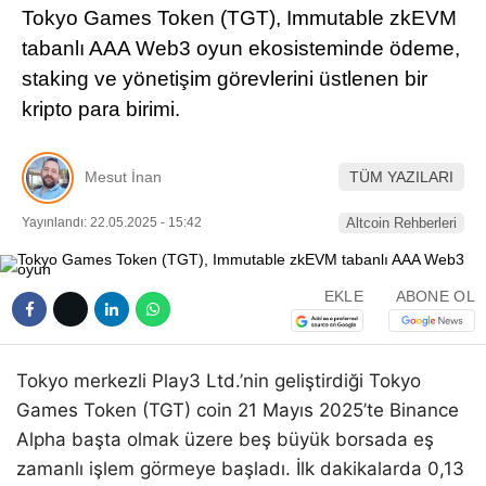
Tokyo Games Token (TGT), Immutable zkEVM
Pinterest
tabanlı AAA Web3 oyun ekosisteminde ödeme,
staking ve yönetişim görevlerini üstlenen bir
LinkedIn
kripto para birimi.
Telegram
Mesut İnan
TÜM YAZILARI
Yayınlandı: 22.05.2025 - 15:42
Altcoin Rehberleri
EKLE
ABONE OL
Tokyo merkezli Play3 Ltd.’nin geliştirdiği Tokyo
Games Token (TGT) coin 21 Mayıs 2025’te Binance
Alpha başta olmak üzere beş büyük borsada eş
zamanlı işlem görmeye başladı. İlk dakikalarda 0,13