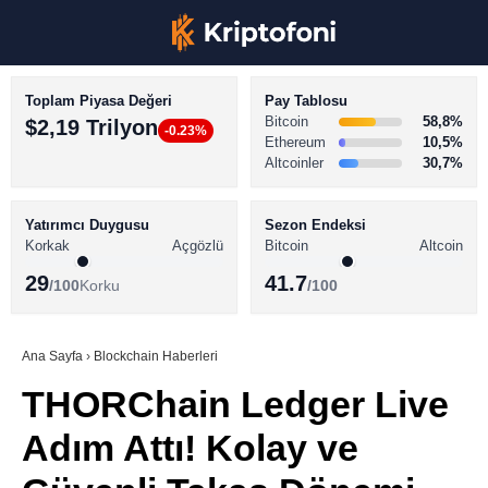
Toplam Piyasa Değeri
Pay Tablosu
Bitcoin
58,8%
$2,19 Trilyon
-0.23%
Ethereum
10,5%
Altcoinler
30,7%
KRİPTO PARA HABERLERİ
Facebook
BİTCOİN HABERLERİ
Yatırımcı Duygusu
Sezon Endeksi
Korkak
Açgözlü
Bitcoin
Altcoin
ALTCOİN HABERLERİ
29
41.7
/100
Korku
/100
AKADEMİ
Instagram
SÖZLÜK
Ana Sayfa
›
Blockchain Haberleri
THORChain Ledger Live
Youtube
Adım Attı! Kolay ve
TikTok