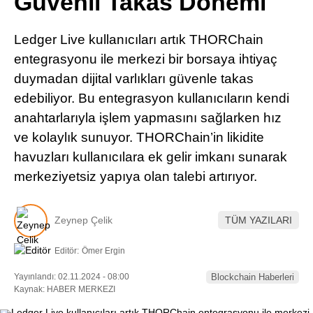
Güvenli Takas Dönemi
Pinterest
Ledger Live kullanıcıları artık THORChain
LinkedIn
entegrasyonu ile merkezi bir borsaya ihtiyaç
duymadan dijital varlıkları güvenle takas
Telegram
edebiliyor. Bu entegrasyon kullanıcıların kendi
anahtarlarıyla işlem yapmasını sağlarken hız
ve kolaylık sunuyor. THORChain’in likidite
havuzları kullanıcılara ek gelir imkanı sunarak
merkeziyetsiz yapıya olan talebi artırıyor.
Zeynep Çelik
TÜM YAZILARI
Editör:
Ömer Ergin
Yayınlandı: 02.11.2024 - 08:00
Blockchain Haberleri
Kaynak: HABER MERKEZI